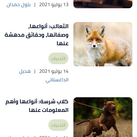
13 يوليو 2021
|
بتول حمدان
الثعالب: أنواعها،
وصفاتها، وحقائق مدهشة
عنها
الثدييات
14 يوليو 2021
|
هديل
الداغستاني
كلاب شرسة: أنواعها وأهم
المعلومات عنها
الثدييات