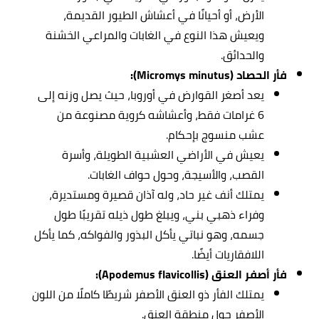
الأرض، أو أحيانًا في أعشاش الطيور القديمة،
ويعيش هذا النوع في الغابات والمراعي الخشنة
والحدائق.
فأر الحصاد (Micromys minutus):
يعد أصغر القوارض في أوروبا، حيث يصل وزنه إلى
6 غرامات فقط، وأعشاشه كروية مصنوعة من
عشب منسوج بإحكام.
يعيش في الأراضي العشبية الطويلة، وأسرة
القصب، والأسيجة، وحول حواف الغابات.
يمتلك أنف غير حاد، وله آذان قصيرة ومستديرة،
وفراء ذهبي بني، ويبلغ طول ذيله تقريبًا طول
جسمه، وهو نباتي يأكل البذور والفواكه، كما يأكل
اللافقاريات أيضًا.
فأر أصفر العنق (Apodemus flavicollis):
يمتلك الفأر ذو العنق الأصفر شريطًا كاملًا من اللون
الأصفر حول منطقة العنق.