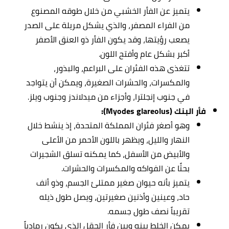
يتميز عن الفأر الخشبي من خلال طوقه المصنوع
من الفراء المصفر، والذي يشكل مريلة على الصدر
يصعب رؤيتها، وقد يكون الفأر ذو العنق الأصفر
أكبر بشكل عام وأفتح اللون.
تتغذى هذه الفئران على البراعم، والبذور،
والمكسرات، والحشرات الصغيرة، ويمكن أن يتواجد
في جنوب إنجلترا، وأجزاء من ميدلاندز وجنوب ويلز.
فأر البنك (Myodes glareolus):
وهو أصغر فئران المملكة المتحدة، إذ ينشط خلال
النهار والليل، ويظهر باللون الأحمر من الأعلى
والأبيض من الأسفل، كما يمكنه تسلق الشجيرات
بحثًا عن الفواكه والمكسرات والحشرات.
يتميز بأنه حيوان صغير ممتلئ الجسم، وذو أنف
حاد، وعينين وأذنين صغيرتين، ويصل طول ذيله
تقريباً نصف طول جسمه.
يمكن الخلط بينه وبين فأر الحقل الذي يكون رمادياً