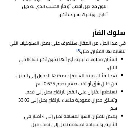
اللون مع ذيل أقصر، أو فأر الخشب الذي له ذيل
أطول، ويتحرك بسرعة أكبر.
سلوك الفأر
في هذا الجزء من المقال سنتعرف على بعض السلوكيات التي
[٦]
تتشابه بها الفئران، مثل:
الفئران مخلوقات ليلية؛ أيّ أنها تكون أكثر نشاطًا في
الليل.
تعد الفئران مرنة للغاية؛ إذ يمكنها الدخول إلى المنزل
من خلال شقّ أو ثقب صغير بحجم 0.635 سم.
تستطيع الفئران على القفز بارتفاع يصل إلى قدم،
وتسلق جدران عمودية ملساء بارتفاع يصل إلى 33.02
سم.
يمكن للفئران السير لمسافة تصل إلى 4 أمتار في
الثانية، والسباحة لمسافة تصل إلى نصف ميل.