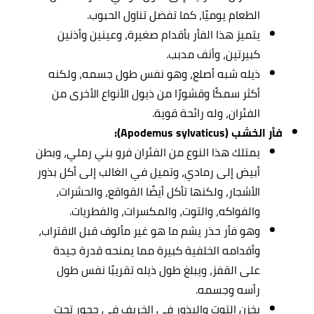
الطعام يوميًا، كما تفضل تناول الحبوب.
يتميز هذا الفأر بأقدام صغيرة، وعينين وأذنين
كبيرتين، وأنف مدبب.
ذيله شبه أصلع، وهو نفس طول جسمه، ولكنه
أكثر سمكًا وقشورًا من ذيول الأنواع الأخرى من
الفئران، وله رائحة قوية.
فأر الخشب (Apodemus sylvaticus):
يمتلك هذا النوع من الفئران فرو بني رملي، وبطن
أبيض إلى رمادي، وتميل في الغالب إلى أكل بذور
الأشجار، ولكنها تأكل أيضًا القواقع، والحشرات،
والفواكه، والتوت، والمكسرات، والفطريات.
وهو فأر حذر يشم ما هو غير مألوف قبل الاقتراب،
وأقدامه الخلفية كبيرة مما يمنحه قدرة جيدة
على القفز، ويبلغ طول ذيله تقريبًا نفس طول
رأسه وجسمه.
يخزن التوت والبذور في الخريف في جحور تحت