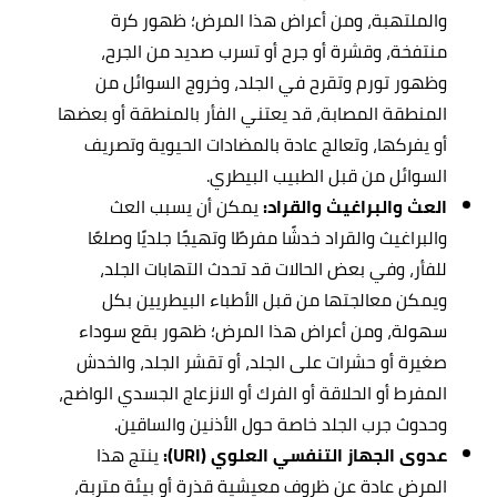
والملتهبة، ومن أعراض هذا المرض؛ ظهور كرة
منتفخة، وقشرة أو جرح أو تسرب صديد من الجرح،
وظهور تورم وتقرح في الجلد، وخروج السوائل من
المنطقة المصابة، قد يعتني الفأر بالمنطقة أو بعضها
أو يفركها، وتعالج عادة بالمضادات الحيوية وتصريف
السوائل من قبل الطبيب البيطري.
العث والبراغيث والقراد:
يمكن أن يسبب العث
والبراغيث والقراد خدشًا مفرطًا وتهيجًا جلديًا وصلعًا
للفأر، وفي بعض الحالات قد تحدث التهابات الجلد،
ويمكن معالجتها من قبل الأطباء البيطريين بكل
سهولة، ومن أعراض هذا المرض؛ ظهور بقع سوداء
صغيرة أو حشرات على الجلد، أو تقشر الجلد، والخدش
المفرط أو الحلاقة أو الفرك أو الانزعاج الجسدي الواضح،
وحدوث جرب الجلد خاصة حول الأذنين والساقين.
عدوى الجهاز التنفسي العلوي (URI):
ينتج هذا
المرض عادة عن ظروف معيشية قذرة أو بيئة متربة،