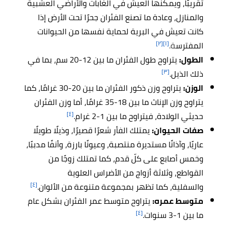
تقريبًا، ويمكنها العيش في الغابات والأراضي العشبية
والمنازل، وعادة ما تصنع الفئران جحرًا تحت الأرض إذا
كانت تعيش في البرية لحماية نفسها من الحيوانات
[٢]
[١]
المفترس
ة.
الطول:
يتراوح طول
الفئران ما بين 12-20 سم، بما في
[٣]
ذلك الذيل.
الوزن:
يتراوح وزن ذكور الفئران ما بين 20-30 غرامًا، كما
يتراوح وزن الإناث ما بين 18-35 غرامًا، أما وزن الفئران
[٤]
حديثي الولادة، فيتراوح ما بين 1-2 غرام.
صفات الحيوان:
يمتلك الفأر شعرًا قصيرًا، وذيلًا طويلًا
عاريًا، وآذانًا مستديرة منتصبة، وعيونًا بارزة، وأنفًا مدببًا،
وخمس أصابع على كلّ قدم، كما
تمتلك زوجًا من
القواطع، وثلاثة أزواج من الأضراس العلوية
[٤]
والسفلية، كما تظهر
بمجموعة متنوعة من الألوان.
متوسط عمره:
يتراوح متوسط عمر الفئران بشكل عام
[٤]
ما بين 1-3 سنوات
.