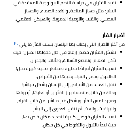
تفيد الفئران في دراسة النظم البيولوجية المعقدة في
البشر؛ مثل جهاز المناعة، والغدد الصماء، والجهاز
العصبي، والقلب والأوعية الدموية، والهيكل العظمي.
أضرار الفأر
[١٠]
من أكثر الأضرار التي يصاب بها الإنسان بسبب الفأر ما يلي:
تشكل الفئران مصدر إزعاج في حال دخولها المنزل؛ حيث
تأكل الطعام، وتمضغ الأسلاك، والأثاث، والجدران.
تسبب الفئران أمراضًا خطيرة ومخاطر صحية كبيرة مثل؛
الطاعون، وحمى القراد وغيرها من الأمراض.
تنقل العديد من الأمراض إلى الإنسان بشكل مباشر؛
وذلك من خلال ملامسة براز الفئران، أو لعابها، أو بولها،
ومجرد لمس الفأر، وبشكل غير مباشر؛ من خلال القراد،
والبراغيث، والعث، ثم تنقل العدوى إلى البشر.
تسبب الفئران فوضى كبيرة لتحديد مكان خاص بها،
حيث تبدأ بالتبول والتغوط في كل مكان.