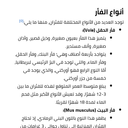
أنواع
الفأر
[٥]
توجد العديد من الأنواع المختلفة للفئران، منها ما يلي:
فأر الحقل (Vole):
يتميز هذا الفأر بعيون صغيرة، وذيل قصير، وآذان
صغيرة، وأنف مستدير.
يتواجد بأربعة أصناف وهي؛ فأر البنك، وفأر الحقل،
وفأر الماء، والتي توجد في البرّ الرئيسي لبريطانيا،
أمّا النوع الرابع فهو أوركني، والذي يوجد في
خمسة من جزر أوركني.
يبلغ متوسط ​​العمر المتوقع لهذه للفئران ما بين
3-12 شهرًا، وقد تعيش الأنواع الأكبر مثل فحم
الماء لمدة 18 شهرًا تقريبًا.
فأر البيت (Mus musculus):
يظهر هذا النوع باللون البني الرمادي، إذ تحتاج
الفئران المنزلية إلى تناول حوالي 3 غرامات من