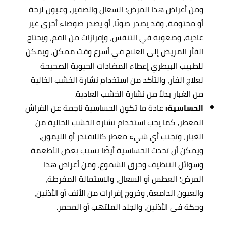
ومن أعراض هذا المرض؛ السعال والصفير، وعيون لزجة
أو مختومة، وقد يصدر صوتًا، أو يصدر ضوضاء أخرى غير
عادية، وصعوبة في التنفس، وإفرازات من الفم، ويحتاج
الفأر المريض إلى العلاج في أسرع وقت ممكن، ويمكن
للطبيب البيطري إعطاء المضادات الحيوية الصحيحة
لعلاج الفأر، والتأكد من استخدام نشارة الخشب الخالية
من الغبار بدلاً من نشارة الخشب العادية.
الحساسية:
عادة ما تكون الحساسية ناجمة عن الفراش
المعطر، كما يجب استخدام نشارة الخشب الخالية من
الغبار، وتجنب أي شيء معطر كاللافندر أو الليمون،
ويمكن أن تحدث الحساسية أيضًا بسبب بعض الأطعمة
وسوائل التنظيف وحرق الشموع، ومن أعراض هذا
المرض؛ العطس أو السعال، والاستمالة المفرطة،
والعيون الدامعة، وخروج إفرازات من الأنف أو الأذنين،
وحكة في الأذنين، والجلد الملتهب أو المحمر.