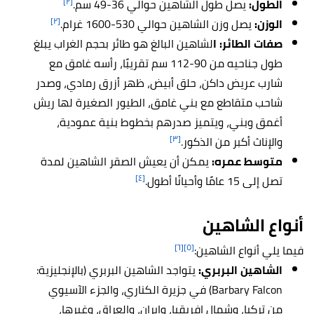
[٢]
الطول
:
يصل طول الشاهين حوالي 36-49 سم.
[٢]
الوزن:
يصل وزن الشاهين حوالي
530-1600 غرام.
صفات الطائر:
ا
لشاهين البالغ هو طائر بحجم الغراب يبلغ
طول جناحيه من 90-112 سم تقريبًا، رأسه غامق مع
شارب عريض داكن، حلق أبيض، ظهر أزرق رمادي، وصدر
شاحب متقاطع مع بني غامق، الطيور الصغيرة لها ريش
أغمق وبني، ويتميز صدرهم بخطوط بنية عمودية،
[٣]
والإناث أكبر من الذكور.
متوسط عمره
:
ي
مكن أن يعيش الصقر الشاهين لمدة
[٤]
تصل إلى 15 عامًا وأحيانًا أطول.
أنواع
الشاهين
[٦]
[٥]
فيما يلي أنواع الشاهين:
الشاهين البربري:
يتواجد الشاهين البربري (بالإنجليزية:
Barbary Falcon) في جزيرة الكناري، والجزء الآسيوي
من تركيا، وشمال إفريقيا، وإيران، والعراق، وغيرها،