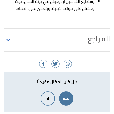
يستطيع الشاهين أن يعيش في بيئة المدن، حيث
يعشش على حواف الأبنية، ويتغذى على الحمام.
المراجع
Lloyd Kiff,
"Peregrine falcon"
,
britannica
, Retrieved
↑
2/3/2021. Edited.
أ
ب
,
allaboutbirds
, Retrieved
"Peregrine Falcon"
^
15/3/2021. Edited.
هل كان المقال مفيداً؟
,
utoledo
,
"FREQUENTLY ASKED QUESTIONS"
↑
نعم
لا
Retrieved 5/3/2021. Edited.
,
nwf
, Retrieved 2/3/2021.
"Peregrine Falcon"
↑