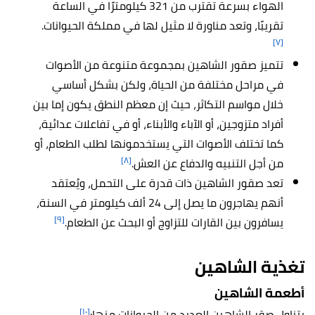
الهواء بسرعة تقترب من 321 كيلومترًا في الساعة
تقريبًا، وتعد مناورة لا مثيل لها في مملكة الحيوانات.
[٧]
تتميز صقور الشاهين بمجموعة متنوعة من الأصوات
في مراحل مختلفة من الحياة، ولكن بشكل أساسي
خلال مواسم التكاثر، حيث إن معظم النطق يكون إما بين
أفراد متزوجين، أو الآباء والأبناء، أو في تفاعلات عدائية،
كما تختلف الأصوات التي يستخدمونها لطلب الطعام، أو
[٨]
من أجل التنبيه والدفاع عن العش.
تعد صقور الشاهين ذات قدرة على التحمل، ويُعتقد
أنهم يهاجرون ما يصل إلى 24 ألف كيلومتر في السنة،
[٩]
يسافرون بين القارات للتزاوج أو البحث عن الطعام.
تغذية
الشاهين
أطعمة
الشاهين
[١٠]
يتناول صقر الشاهين العديد من الحيوانات منها: