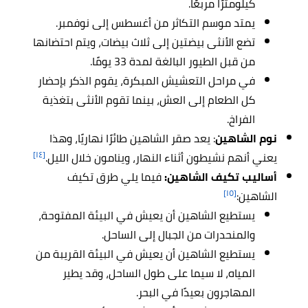
كيلومترًا مربعًا.
يمتد موسم التكاثر من أغسطس إلى نوفمبر.
تضع الأنثى بيضتين إلى ثلاث بيضات، ويتم احتضانها
من قبل الطيور البالغة لمدة 33 يومًا.
في مراحل التعشيش المبكرة، يقوم الذكر بإحضار
كل الطعام إلى العش، بينما تقوم الأنثى بتغذية
الفراخ.
نوم الشاهين
: يعد صقر الشاهين طائرًا نهاريًا، وهذا
[١٤]
يعني أنهم نشيطون أثناء النهار، وينامون خلال الليل.
أساليب تكيف الشاهين:
فيما يلي طرق تكيف
[١٥]
الشاهين:
يستطيع الشاهين أن يعيش في البيئة المفتوحة،
والمنحدرات من الجبال إلى الساحل.
يستطيع الشاهين أن يعيش في البيئة القريبة من
المياه، لا سيما على طول الساحل، وقد يطير
المهاجرون بعيدًا في البحر.