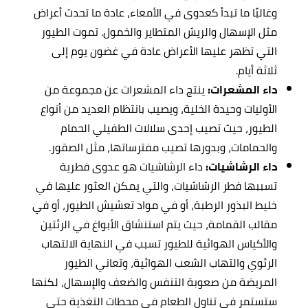
وغالبًا ما تبدأ كعدوى في الأمعاء، عادة ما تحدث أعراض
مثل الإسهال والريش المتطاير والخمول. تموت الطيور
التي تظهر عليها الأعراض عادة في غضون يوم إلى
ثلاثة أيام.
داء المشعرات:
ينتج داء المشعرات عن مجموعة من
الأوليات وحيدة الخلية، ويصيب بانتظام العديد من أنواع
الطيور، حيث تصيب إحدى سلالات الطفيلي الحمام
والحمامات، وبدورها تصيب مفترساتها، مثل الصقور.
داء الرشاشيات:
داء الرشاشيات هو عدوى فطرية
تسببها فطر الرشاشيات، والتي يمكن العثور عليها في
خليط البذور الرطبة، أو في مواد تعشيش الطيور، أو في
مقالب القمامة، حيث يتم استنشاق الأبواغ في الرئتين
والأكياس الهوائية للطيور تسبب في النهاية الالتهاب
الرئوي والتهاب الشعب الهوائية، وتعاني الطيور
المريضة من صعوبة التنفس والضعف والإسهال، لكنها
ستستمر في تناول الطعام في محطات التغذية حتى