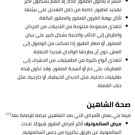
البشر لا يأكلون الصقور عادة، إلا أنهم يشكلون أكبر
تهديد للطيور، خاصة من خلال التعديل على بيئتها.
تأكل بومة القرون الصقور والصقور البالغة.
تتغذى مجموعة متنوعة من الثدييات، من الجرذان
والظربان إلى الذئاب والدببة بشكل كبير على بيض
الصقور، أو صغار الطيور إذا تمكنت من الوصول إلى
العش، دون أن يطردها الوالدان شديدا الحماية.
تتغذى أنواع كثيرة من الطفيليات، من الحشرات إلى
الفطريات على دم أو أنسجة الصقور، وقد تكون هذه
طفيليات داخلية، مثل الديدان الخيطية، أو خارجية، مثل
ذباب القملة.
صحة
الشاهين
[١٢]
فيما يلي بعض الأمراض التي يعد الشاهين عرضة للإصابة بها:
مرض السالمونيلا:
أكثر أمراض الطيور شيوعًا، تحدث
السالمونيلا عن طريق بكتيريا من جنس السالمونيلا،