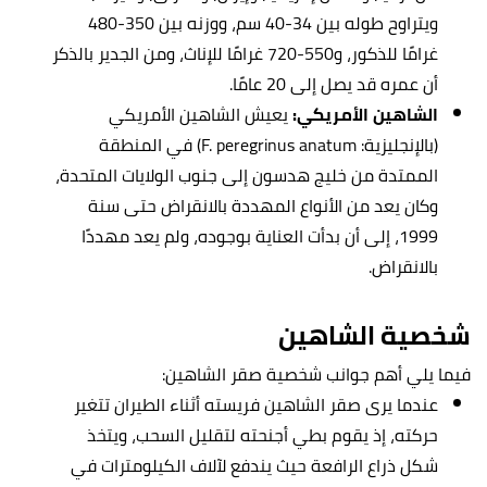
ويتراوح طوله بين 34-40 سم، ووزنه بين 350-480
غرامًا للذكور، و550-720 غرامًا للإناث، ومن الجدير بالذكر
أن عمره قد يصل إلى 20 عامًا.
الشاهين الأمريكي:
يعيش الشاهين الأمريكي
(بالإنجليزية:
F. peregrinus anatum) في المنطقة
الممتدة من خليج هدسون إلى جنوب الولايات المتحدة،
وكان يعد من الأنواع المهددة بالانقراض حتى سنة
1999، إلى أن بدأت العناية بوجوده، ولم يعد مهددًا
بالانقراض.
شخصية
الشاهين
فيما يلي أهم جوانب شخصية صقر الشاهين:
عندما يرى صقر الشاهين فريسته أثناء الطيران تتغير
حركته، إذ يقوم بطي أجنحته لتقليل السحب، ويتخذ
شكل ذراع الرافعة حيث يندفع لآلاف الكيلومترات في