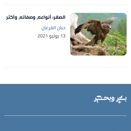
,
audubon
, Retrieved 2/3/2021.
"Peregrine Falcon"
↑
Edited.
الصقر: أنواعه، وصفاته، وأكثر
حنان القرعان
13 يوليو 2021