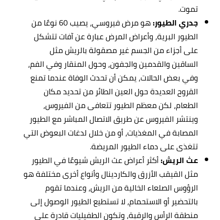
تموت.
جدري الطيور:
هو مرض فيروسي، يصيب 60 نوعًا من
الطيور البرية، وأعراض المرض عبارة عن آفات تتشكل
على أجزاء من الجسم غير مصقولة بالريش مثل
الساقين والقدمين والجفون، وحول المنقار وفي الفم،
وفي بعض الحالات، يمكن أن تحدث الوفاة عندما تمنع
القروح العديدة حول العين الطائر من تحديد مكان
الطعام، لكن معظم الطيور تتعافى من الفيروس،
وينتشر الفيروس عن طريق الاتصال المباشر مع الطيور
المصابة في المغذيات، أو من خلال لدغات البعوض التي
تتغذى على دماء الطيور المريضة.
عث الريش:
أكثر أعراض عث الريش شيوعًا في الطيور
مثل القيقب الأزرق والكاردينال وأنواع أخرى مختلفة هو
الرؤوس الصلعاء الخالية من الريش، وعندما تقوم
بالتحضير أو الاستحمام، لا تستطيع الطيور الوصول إلى
منطقة الرأس والرقبة، وتكون الطفيليات قادرة على