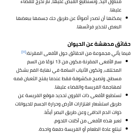
متناول اليد، وتستطيع القبض عليها، ثم تخرج للقضاء
عليها.
يمكنها أن تصدر أصواتًا عن طريق حك جسمها ببعضها
البعض لتحذير فرائسها.
حقائق مدهشة عن الحيوان
[١١]
فيما يأتي مجموعة من الحقائق حول الأفعى المقرنة:
سم الأفعى المقرنة مكون من 13 نوعًا من السم
المختلف، وتكون الأنياب السامة في نهاية الفم بشكل
مسطح، وتصبح مكشوفة فقط عندما يفتح الثعبان فمه
لمهاجمة الفريسة والقضاء عليها.
تستطيع الأفعى ذات القرون تحديد موقع الفريسة عن
طريق استشعار اهتزازات الأرض وحرارة الجسم للحيوانات
ذوات الدم الدافئ وعن طريق البصر أيضًا.
تعبر هذه الأفعى من آكلات اللحوم.
تبتلع عادة الطعام أو الفريسة دفعة واحدة.