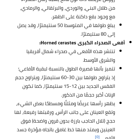
من ظلال البني، والوردي، والبرتقالي، والرمادي،
مع وجود بقع داكنة على الظهر.
يبلغ طولها في المتوسط 50 سنتيمترًا، وقد يصل
إلى 80 سنتيمترًا.
أفعى الصحراء الكبرى
orned cerastes:
H
تنتشر هذه الأفعى في صحراء شمال أفريقيا
والشرق الأوسط.
تتميز بأنها قصيرة الطول بالنسبة لبقية الأفاعي؛
إذ يتراوح طولها بين 30-60 سنتيمترًا، ويتراوح حجم
الفقس الجديد بين 12-15 سنتيمترًا، كما تكون
الإناث أكبر حجمًا من الذكور.
يظهر رأسها عريضًا ومثلثًا ومسطحًا بعض الشيء،
وتقع العينان على جانب الرأس، ورقبتها رفيعة، لها
حجج (تلال الحاجب بارزة بدون قرون واضحة) فوق
العينين ويمتد منها خط غامق باتجاه مؤخرة جسد
[٥]
الأفعى.