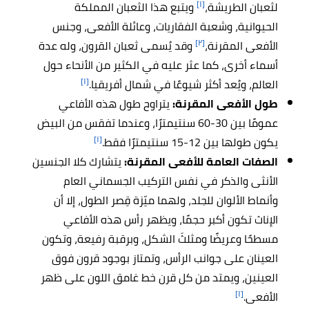
[١]
لثعبان الطريشة،
ويتبع هذا الثعبان المملكة
الحيوانية، وشعبة الفقاريات، وعائلة الأفعى، وجنس
[٢]
الأفعى المقرنة،
وقد يُسمى ثعبان القرون، وله عدة
أسماء أخرى، كما عثر عليه في الكثير من الأنحاء حول
[١]
العالم، ويُعد أكثر شيوعًا في شمال أفريقيا.
طول الأفعى المقرنة
:
يتراوح طول هذه الأفاعي
عمومًا بين 30-60 سنتيمترًا، وعندما تفقس من البيض
[١]
يكون طولها بين 12-15 سنتيمترًا فقط.
الصفات العامة للأفعى المقرنة:
يتشارك كلا الجنسين
الأنثى والذكر في نفس التركيب الجسماني العام
وأنماط الألوان للجلد، ولهما ميّزة قِصر الطول، إلا أن
الإناث تكون أكبر حجمًا، ويظهر رأس هذه الأفاعي
مسطحًا وعريضًا ومثلثَ الشكل، وبرقبة رفيعة، وتكون
العينان على جوانب الرأس، وتمتاز بوجود قرون فوق
العينين، ويمتد من كل قرن خط غامق اللون على ظهر
[١]
الأفعى.