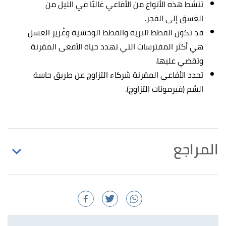
تنشط هذه الأنواع من الأفاعي غالبًا في الليل من
الغسق إلى الفجر.
قد تكون القطط البرية والقطط الوحشية وغُرير العسل
هي أكثر المفترسات التي تهدد حياة الأفعى المقرنة
وتقضي عليها.
تحدد الأفاعي المقرنة شركاء التزاوج عن طريق حاسة
الشم (فيرمونات التزاوج).
المراجع
أ
ب
ت
ث
ج
ح
خ
د
ذ
ر
ز
س
ش
ص
Issac Anderson,
^
"Cerastes cerastes Desert Horned Viper"
,
animal
diversity web
, Retrieved 20/4/2021. Edited.