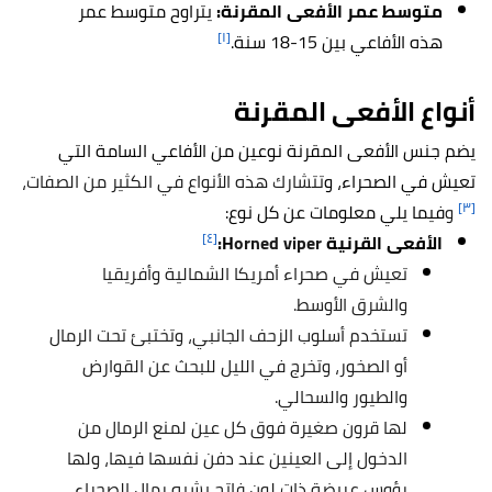
متوسط عمر الأفعى المقرنة:
يتراوح متوسط عمر
[١]
هذه الأفاعي بين 15-18 سنة.
أنواع الأفعى المقرنة
يضم جنس
الأفعى المقرنة
نوعين من الأفاعي السامة التي
تعيش في الصحراء، و
تتشارك هذه الأنواع في الكثير من الصفات،
[٣]
و
فيما يلي معلومات عن كل نوع:
[٤]
الأفعى القرنية H
orned viper:
تعيش في صحراء أمريكا الشمالية وأفريقيا
والشرق الأوسط.
تستخدم أسلوب الزحف الجانبي، وتختبئ تحت الرمال
أو الصخور، وتخرج في الليل للبحث عن القوارض
والطيور والسحالي.
لها قرون صغيرة فوق كل عين لمنع الرمال من
الدخول إلى العينين عند دفن نفسها فيها، ولها
رؤوس عريضة ذات لون فاتح يشبه رمال الصحراء