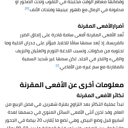
وقضائها معظم الوقت مختبئة في الثقوب وتحت الصخور أو
[٨]
مدفونة في الرمال مع ظهور عينيها وفتحات الأنف.
أضرارالأفعى المقرنة
تُعد الأفعى المقرنة أفعى سامة قادرة على إلحاق الضرر
بالفريسة، إذ يُعد سمها سامًا للخلايا، فيؤثر على جدران الخلية وما
تحتويه من مكونات، وتسبب اللدغة التورم والغثيان والنزيف
والقيء والنخر في الجلد، لكن سمها غير شديد السمية
[١]
بالمقارنة مع سم غيره من الأفاعي.
معلومات أخرى عن الأفعى المقرنة
تكاثر
الأفعى المقرنة
تبدأ عملية التكاثر بعد التزاوج بفترة شهرين، في فصل الربيع من
العام، وقد تخزن أنثى الأفعى السائل المنوي في جسمها لعدة
أسابيع قبل وضع البيض، وهي تضع ما يُقارب 20 بيضة في الجحور