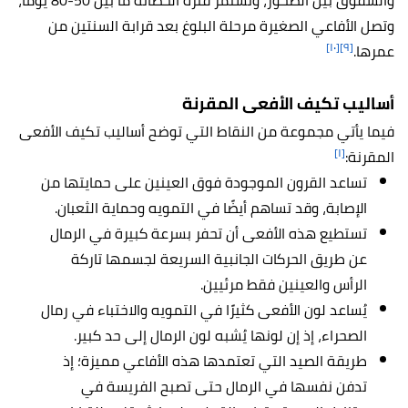
والشقوق بين الصخور، وتستمر فترة الحضانة ما بين 50-80 يومًا،
وتصل الأفاعي الصغيرة مرحلة البلوغ بعد قرابة السنتين من
[١٠]
[٩]
عمرها.
أ
ساليب تكيف
الأفعى المقرنة
فيما يأتي مجموعة من النقاط التي توضح أساليب تكيف الأفعى
[١]
المقرنة:
تساعد القرون الموجودة فوق العينين على حمايتها من
الإصابة، وقد تساهم أيضًا في التمويه وحماية الثعبان.
تستطيع هذه الأفعى أن تحفر بسرعة كبيرة في الرمال
عن طريق الحركات الجانبية السريعة لجسمها تاركة
الرأس والعينين فقط مرئيين.
يُساعد لون الأفعى كثيرًا في التمويه والاختباء في رمال
الصحراء، إذ إن لونها يُشبه لون الرمال إلى حد كبير.
طريقة الصيد التي تعتمدها هذه الأفاعي مميزة؛ إذ
تدفن نفسها في الرمال حتى تصبح الفريسة في