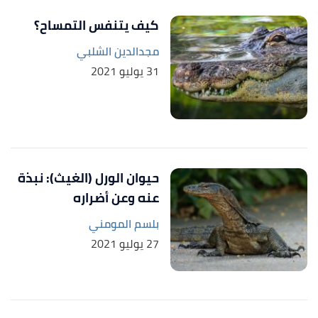
كيف يتنفس التمساح؟
مجدالدين الشلبي
31 يوليو 2021
حيوان الورل (الغيث): نبذة
عنه وعن أضراره
بلسم المومني
27 يوليو 2021