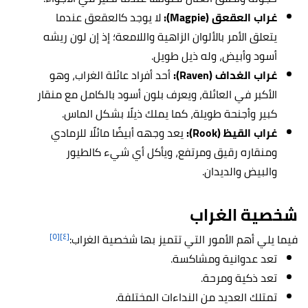
غراب العقعق (Magpie):
لا يوجد كالعقعق عندما
يتعلق الأمر بالألوان الزاهية واللامعة؛ إذ إن لون ريشه
أسود وأبيض، وله ذيل طويل.
غراب الغداف (Raven):
أحد أفراد عائلة الغراب، وهو
الأكبر في العائلة، ويعرف بلون أسود بالكامل مع منقار
كبير وأجنحة طويلة، كما يملك ذيلًا بشكل الماس.
غراب القيظ (Rook):
يعد وجهه أبيضًا مائلًا للرمادي
ومنقاره رقيق ومرتفع، ويأكل أي شيء كالطيور
والبيض والديدان.
شخصية الغراب
[٥]
[٤]
فيما يلي أهم الأمور التي تتميز بها شخصية الغراب:
تعد عدوانية ومشاكسة.
تعد ذكية ومرحة.
تمتلك العديد من النداءات المختلفة.