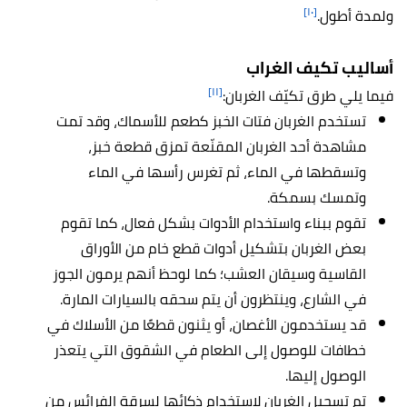
[١٠]
ولمدة أطول.
أساليب تكيف الغراب
[١١]
فيما يلي طرق تكيّف الغربان:
تستخدم الغربان فتات الخبز كطعم للأسماك، وقد تمت
مشاهدة أحد الغربان المقنّعة تمزق قطعة خبز،
وتسقطها في الماء، ثم تغرس رأسها في الماء
وتمسك بسمكة.
تقوم ببناء واستخدام الأدوات بشكل فعال، كما تقوم
بعض الغربان بتشكيل أدوات قطع خام من الأوراق
القاسية وسيقان العشب؛ كما لوحظ أنهم يرمون الجوز
في الشارع، وينتظرون أن يتم سحقه بالسيارات المارة.
قد يستخدمون الأغصان، أو يثنون قطعًا من الأسلاك في
خطافات للوصول إلى الطعام في الشقوق التي يتعذر
الوصول إليها.
تم تسجيل الغربان لاستخدام ذكائها لسرقة الفرائس من