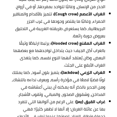
الحذر من الإنسان، وغالبًا تتواجد بمفردها، أو في أزواج.
الغراب الأعصم (Cough crow):
تتميز بالأقدام والمناقير
الحمراء، وغالبًا ما يقتصر وجودها في غرب الجزر
البريطانية، كما يستعرض طريقته الغريبة في التحليق
بعروض جوية رائعة.
الغراب المقنع (Hooded crow):
يرتبط ارتباطًا وثيقًا
بالغراب آكل الجيف؛ حيث يتداخل تواجدهما مع بعضهما
البعض، وكان يُعتقد أنهما النوع نفسه، كما يتغذى
الغراب الأبقع على الجثث.
الغراب الزرعي (Jackdow):
يتميز بلون
أسود، كما يمتلك
لونًا فضيًا لامعًا في مؤخرة رأسه، ويعرف نداءه بالتشاك،
ومن الجدير بالذكر أنه يمكنه أن يبني أعشاشه في
المداخن، وشقوق الصخور، والمباني، وثقوب الأشجار.
غراب القيق (jay)
: على الرغم من ألوانها التي تتفرد
بها عن عائلة الغربان؛ إلا أنها لا تظهر كثيرًا؛ فهي
خجولة وتطلق العنان لصوتها عندما تطير في الأجواء.