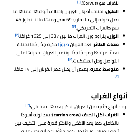
[١]
للغراب هو (Corvus).
الطول:
تختلف أطوال الغِربان باختلاف أنواعها؛ فمنها ما
يصل طوله إلى ما يقارب 69 سم، ومنها ما لا يتجاوز 45
[٢]
سم كالغراب الأمريكي.
[٢]
الوزن:
يتراوح وزن الغراب ما بين 337 إلى 1625 غرامًا.
صفات الطائر
: تعد الغربان
طيورًا
ذكية جدًا، كما تمتلك
نعيقًا مرتفعًا ومزعجًا جدًا، وتتميز الغربان بقدرتها على
[٢]
التواصل وحل المشكلات.
متوسط عمره
: يمكن أن يصل عمر الغربان إلى 14 عامًا.
[٢]
أنواع الغراب
[٣]
توجد أنواع كثيرة من الغربان، نذكر بعضها فيما يلي:
الغراب آكل الجيف (carrion crow)
: يعد لونه أسودًا
بالكامل، كما يعد الأذكى والأكثر قدرة على التكيف بين
أنواع الغربان، ونادرًا ما يكون خائفًا رغم أنه يجب عليه