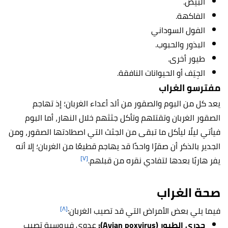
البيض.
الفاكهة.
الفول السوداني
البذور والحبوب.
طيور أخرى.
الجِيَف أو الحيوانات النافقة.
مفترسو الغراب
يعد كل من البوم والصقور من ألد أعداء الغربان؛ إذ تهاجم
الصقور الغربان وتقتلهم وتأكل جثثهم خلال النهار، أما البوم
فيأتي ليلًا ليأكل ما تبقى من الجثث التي اصطادتها الصقور، ومن
الجدير بالذكر أن صقرًا واحدًا قد يهاجم قطيعًا من الغربان؛ إلا أنه
[٧]
يفر هاربًا بعدها لتفادي نقره من قبلهم.
صحة الغراب
[٨]
فيما يلي بعض الأمراض التي قد تصيب الغربان:
جدري الطيور (Avian poxvirus):
عدوى فيروسية تصيب