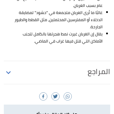
عام بسبب الغربان.
غالبًا ما تُرى الغربان متجمعة في "حشود" لمضايقة
الدخلاء أو المفترسين المحتملين، مثل القطط والطيور
الجارحة.
يقال إن الغربان غيرت نمط هجرتها بالكامل لتجنب
الأماكن التي قتل فيها غراب في الماضي.
المراجع
,
britannica
, Retrieved 24/2/2021. Edited.
"crow "
↑
أ
ب
ت
ث
Alina Bradford (2/5/2017),
American crow
^
measures around,(337 to 1,625 grams). "Facts About
Crows"
,
livescience
, Retrieved 14/3/2021. Edited.