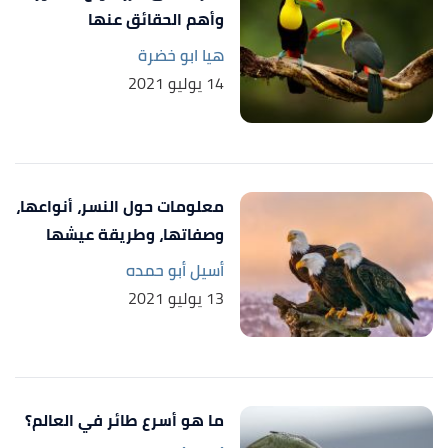
24/2/2021. Edited.
وأهم الحقائق عنها
,
seattleaudubon
, Retrieved 24/2/2021.
"crows "
↑
هيا ابو خضرة
Edited.
14 يوليو 2021
begin to collect at,seem to get more sleep
↑
"Crows,Ravens & The Science Of Sleep"
,
avesnoir
,
Retrieved 24/2/2021. Edited.
معلومات حول النسر، أنواعها،
"Interesting Facts about Members of the Crow
↑
وصفاتها، وطريقة عيشها
Family (Magpies, Crows and Ravens): Intelligence and
أسيل أبو حمده
Adaptations"
,
beautyofbirds
, Retrieved 24/2/2021.
13 يوليو 2021
Edited.
ما هو أسرع طائر في العالم؟