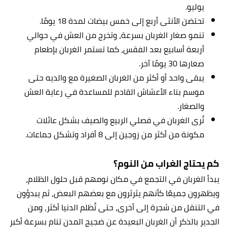
يوليو.
تحتضن الأنثى أربع إلى خمس بيضات لمدة 18 يومًا.
تنمو صغار الغربان بسرعة، وتخرج من العش في حوالي
أربعة أسابيع بعد الفقس، كما تستمر الغربان بإطعام
صغارها 30 يومًا آخر.
يبقى واحد أو أكثر من الغربان الصغيرة مع والديه حتى
موسم بناء الأعشاش القادم للمساعدة في رعاية العش
والصغار.
تُرى الغربان في فصلي الربيع والصيف بشكل عائلات
مكونة من أكثر من زوجين إلى 8 أفراد وتشكل جماعات.
كم يحتاج الغراب من النوم؟
يبدأ الغربان في التجمع في مكان نومهم قبل حلول الظلام،
ويظهرون جميعًا كأنهم يثرثرون مع بعضهم البعض، ثم يبدؤون
في التنقل من شجرة إلى أخرى، حتى تُظلم الدنيا أكثر، ومن
الجدير بالذكر أن الغربان البعيدة عن ضجيج المدن تنام بسرعة أكبر