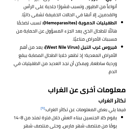
أنواعاً من الطيور، وتسبب قشورًا جلدية على الرأس
والقدمين، إلا أنها في الحالات الخفيفة تشفى ذاتيًا.
الطفيليات الدموية (Hemoparasites):
تسبب تضخمًا
هائلًا للطحال الذي يعد الجزء المسؤول عن الحماية من
مسببات الأمراض مناعيًا.
فيروس غرب النيل (West Nile Virus):
يعد من أهم
الأمراض المعدية؛ إذ تظهر خلايا الطحال المصابة ببقع
وردية ساطعة، ويمكن أن نجد العديد من الطفيليات في
الدم.
معلومات أخرى عن الغراب
تكاثر الغراب
[٩]
فيما يلي بعض المعلومات عن تكاثر الغراب:
يقوم كلا الجنسين ببناء العش خلال فترة تمتد من 8-14
يومًا من منتصف شهر مارس، وحتى منتصف شهر