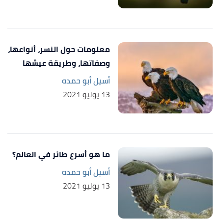
Edited.
"Organochlorine contaminants in cormorant,
↑
darter, egret, and ibis eggs from South Africa"
,
معلومات حول النسر، أنواعها،
researchgate
, Retrieved 13/8/2021. Edited.
وصفاتها، وطريقة عيشها
,
keyserver.lucidcentral
,
"Anhinga melanogaster"
↑
أسيل أبو حمده
Retrieved 27/7/2021. Edited.
13 يوليو 2021
,
gettyimages
,
"ORIENTAL DARTER SLEEPING"
↑
Retrieved 27/7/2021. Edited.
أ
ب
ت
ث
ج
,
animalia
, Retrieved
"ANHINGA"
^
ما هو أسرع طائر في العالم؟
27/7/2021. Edited.
أسيل أبو حمده
13 يوليو 2021