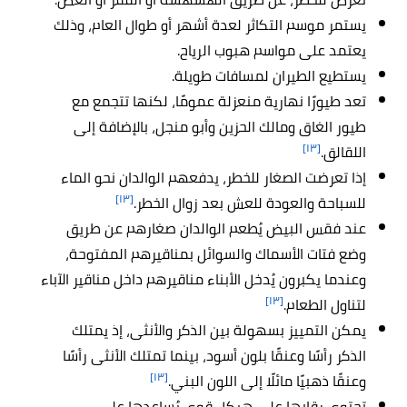
يستمر موسم التكاثر لعدة أشهر أو طوال العام، وذلك
يعتمد على مواسم هبوب الرياح.
يستطيع الطيران لمسافات طويلة.
تعد طيورًا نهارية منعزلة عمومًا، لكنها تتجمع مع
طيور الغاق ومالك الحزين وأبو منجل، بالإضافة إلى
[١٣]
اللقالق.
إذا تعرضت الصغار للخطر، يدفعهم الوالدان نحو الماء
[١٣]
للسباحة والعودة للعش بعد زوال الخطر.
عند فقس البيض يُطعم الوالدان صغارهم عن طريق
وضع فتات الأسماك والسوائل بمناقيرهم المفتوحة،
وعندما يكبرون يُدخل الأبناء مناقيرهم داخل مناقير الآباء
[١٣]
لتناول الطعام.
يمكن التمييز بسهولة بين الذكر والأنثى، إذ يمتلك
الذكر رأسًا وعنقًا بلون أسود، بينما تمتلك الأنثى رأسًا
[١٣]
وعنقًا ذهبيًا مائلًا إلى اللون البني.
تحتوي رقابها على هيكل قوي يُساعدها على