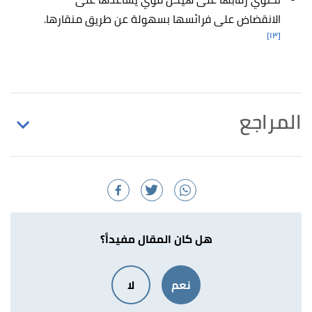
الانقضاض على فرائسها بسهولة عن طريق منقارها.
[١٣]
المراجع
,
nhpbs
, Retrieved
"Anhinga - Anhinga anhinga"
↑
27/7/2021. Edited.
أ
ب
ت
ث
ج
ح
خ
د
ذ
,
"Anhinga melanogaster darter"
^
animaldiversity
, Retrieved 27/7/2021. Edited.
هل كان المقال مفيداً؟
,
sa-venues
, Retrieved
"AFRICAN DARTER"
↑
نعم
لا
27/7/2021. Edited.