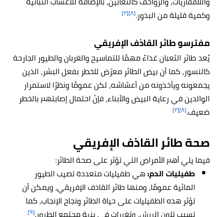
واللافقاريات، والزواحف كالثعابين، بالإضافة للأعشاب النباتية
[٢]
[٨]
وكمية قليلة من البذور.
مفترسو طائر القاذف الإفريقي
يُعد طائر الثعبان غذاءً مهمًا للتماسيح والغربان والطيور الجارحة
كالنسور، كما أن بيض الطائر معرّض للخطر بفعل البشر، الذين
يجمعونه ويأخذونه من أعشاشه، لكن عمومًا ونظرًا لاستمرار
الوالدين في رعاية البيض والأبناء، فإنّ احتمال إصابتهم بالخطر
[٢]
[٨]
ضعيف.
صحة طائر القاذف الإفريقي
فيما يلي أهم الأمراض التي تؤثر على صحة الطائر:
طفيليات الدم:
هي طفيليات متعددة تصيب الطيور
المائية عمومًا، ومنها طائر القاذف الإفريقي، ويمكن أن
تؤثر هذه الطفيليات على حياة الطائر ونجاح الإنجاب، كما
[٩]
تسبب تلون الريش، وتغيرات في بنية مجتمع الطيور.