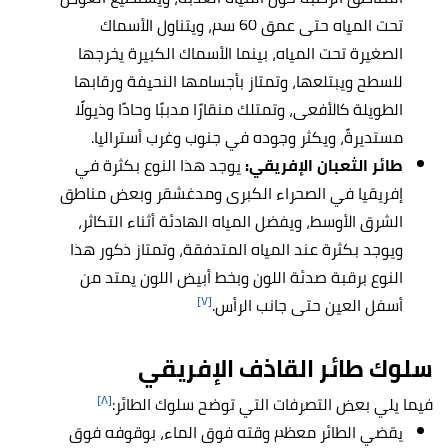
تحت المياه حتى عمق 60 سم، ويتناول الأسماك
الصغيرة تحت المياه، بينما الأسماك الكبيرة يخرجها
للسطح ويبتلعها، وتمتاز بأجسامها النحيفة ورقابها
الطويلة كالأفعى، وتمتلك منقارًا مدببًا وحادًا وذيولًا
مستديرةً، ويكثر وجوده في جنوب وغرب أستراليا.
طائر الثعبان الإفريقي:
يوجد هذا النوع بكثرة في
إفريقيا في الصحراء الكبرى ومدغشقر وبعض مناطق
الشرق الأوسط، ويفضل المياه الهادئة أثناء التكاثر،
ويوجد بكثرة عند المياه المتدفقة، وتمتاز ذكور هذا
النوع برقبة صدئة اللون وبخط أبيض اللون يمتد من
[٧]
أسفل العين حتى جانب الرأس.
سلوك طائر القاذف الإفريقي
[٨]
فيما يلي بعض التصرفات التي توضح سلوك الطائر:
يقضي الطائر معظم وقته فوق الماء، بوقوفه فوق