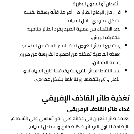
الأغصان أو الجذوع العارية.
في حال انزعاج الطائر من أمر ما، فإنّه يسقط نفسه
بشكل عمودي داخل المياه.
بعد الانتهاء من عملية الصيد يفرد الطائر جناحيه؛
لتجفيف الريش.
يستطيع الطائر الغوص تحت الماء للبحث عن الطعام؛
وهذه الخاصية تمكنه من اصطياد الفريسة عن طريق
إقامة الكمائن.
عند التقاط الطائر للفريسة يقذفها خارج المياه نحو
الأعلى، ثم يلتقطها ويتناولها بشكل عمودي.
تغذية طائر القاذف الإفريقي
غذاء طائر القاذف الإفريقي
يعتمد طائر الثعبان في غذائه على نحو أساسي على الأسماك،
بالإضافة لتناول البرمائيات كالضفادع وسمندل المياه،