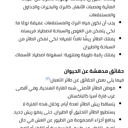
المائية ومصبات الأنهار، كالبرك والبحيرات والجداول
والمستنقعات.
يجب أن تكون مياه البرك والمستنقعات عميقة نوعًا ما؛
لكي يتمكن من الغوص والسباحة لاصطياد فريسته.
يمتلك الطائر ريشًا نافذًا للمياه؛ لكي تمكن الطائر من
السباحة والطيران.
يمتلك رقبة طويلة وملتوية؛ لسهولة اصطياد الأسماك.
حقائق مدهشة عن الحيوان
[٢]
فيما يلي بعض الحقائق عن طائر الثعبان:
موطن الطائر الأصلي شبه القارة الهندية، وفي أقصى
غرب قارة آسيا كالباكستان.
يتساقط ريش الطائر لعدة أيام، وخلال هذه الفترة لا
يستطيع الطائر التحليق أو الطيران، حتى ينمو ريش جديد.
يدافع أجزاء المجموعة من الطيور عن العش في حال
تعرض للخطر، عن طريق الهسهسة أو القفز أو العض.