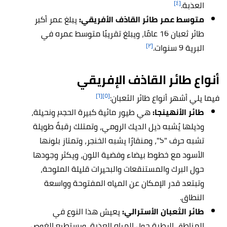
[٤]
العذبة.
متوسط عمر طائر القاذف الأفريقي:
يبلغ عمر أكبر
طائر ثعبان 16 عامًا، ويبلغ تقريبًا متوسط عمره في
[٢]
البرية 9 سنوات.
أنواع طائر القاذف الإفريقي
[٦]
[٥]
فيما يلي أشهر أنواع طائر الثعبان:
طائر الأنهينجا:
هي طيور مائية كبيرة الحجم ونحيلة،
وذيلها يُشبه ذيل الديك الرومي، وتمتلك رقبةً طويلة
تشبه حرف "S"، ومنقارًا يشبه الخنجر، وتمتاز بلونها
الأسود مع خطوط بيضاء وفضية اللون، ويكثر وجودها
حول البرك والمستنقعات والبحيرات قليلة الملوحة،
وتبتعد قدر الإمكان عن المياه المفتوحة وواسعة
النطاق.
طائر الثعبان الأسترالي:
يعيش هذا النوع في
المناطق الرطبة حول المياه العذبة، ويستطيع الغوص