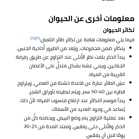
معلومات أخرى عن الحيوان
تكاثر الحيوان
[١١]
[٢]
فيما يلي معلومات هامة عن تكاثر طائر الثعبان:
يتكاثر ضمن مجموعات، ويُعد من الطيور أُحادية الجنس.
يبدأ الذكر بلفت نظر الأُنثى عند التزاوج عن طريق رفرفة
الجناحين، ويبني عشه بشكل متدلٍّ على الأغصان
القريبة من المياه.
عش الطائر عبارة عن قاعدة خشنة من العصي، ويتراوح
قطره بين 40-50 سم، ويتم تبطينه بأوراق الشجر.
يبدأ موسم التكاثر عند ارتفاع منسوب المياه؛ لأنّ ذلك
يُساعد في وجود العديد من الأسماك.
بعد عملية التزاوج يتم وضع البيض، ويحضنه كلٌّ من
الذكر والأُنثى حتى يفقس، وتمتد المدة من 25-30
يومًا قبل أن يفقس.