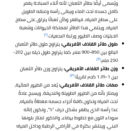
ويُسمى أيضًا بطائر الثعبان؛ لأنه أثناء السباحة يغمر
كامل جسده تحت الماء ويبقى رأسه وعنقه الطويل
على سطح المياه، فيظهر وكأن ثعبانًا ينزلق على سطح
المياه، وينتمي هذا الطائر لمملكة الحيوانات وشعبة
[١]
الحبليات وصف الطيور ورتبة البجعيات.
طول طائر القاذف الأفريقي:
يتراوح طول طائر الثعبان
البالغ بين 850-900 ملم، كما يتراوح طول ذيله بين 202-
[٢]
250 ملم.
وزن طائر القاذف الأفريقي:
يتراوح وزن طائر الثعبان
[٣]
بين 1-1.35 كجم تقريبًا.
صفات طائر القاذف الأفريقي:
يُعد من الطيور المائية،
ويمتاز بأنّه من الطيور الطويلة والنحيفة، ويسبح عادةً
تحت المياه وتكون كافة أجزاء جسمه مغطاةً بالمياه،
عدا رأسه الذي يظهر بشكل حرف "S"، وتكون إناثه
سوداء اللون مع خطوط بيضاء، والذكور تمتاز بلونها
البني، وينتشر بكثرة في الأراضي الرطبة وداخل المياه