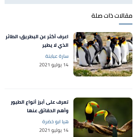
,
ebird
, Retrieved 27/7/2021.
"African Darter"
↑
Edited.
مقالات ذات صلة
,
allaboutbirds
, Retrieved 27/7/2021.
"Anhinga"
↑
Edited.
اعرف أكثر عن البطريق: الطائر
الذي لا يطير
,
birdlife
, Retrieved
"Australasian Darter"
↑
27/7/2021. Edited.
سارة عبابنة
14 يوليو 2021
,
ebird
, Retrieved 27/7/2021.
"African Darter"
↑
Edited.
أ
ب
ت
,
oiseaux-birds
, Retrieved
"African Darter"
^
27/7/2021. Edited.
تعرف على أبرز أنواع الطيور
وأهم الحقائق عنها
"Occurrence of blood parasites in seabirds admitted
↑
for rehabilitation in the Western Cape, South Africa,
هيا ابو خضرة
2001–2013"
,
sciencedirect
, Retrieved 13/8/2021.
14 يوليو 2021