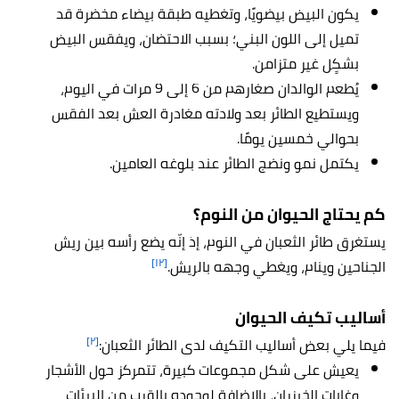
يكون البيض بيضويًا، وتغطيه طبقة بيضاء مخضرة قد
تميل إلى اللون البني؛ بسبب الاحتضان، ويفقس البيض
بشكٍل غير متزامن.
يُطعم الوالدان صغارهم من 6 إلى 9 مرات في اليوم،
ويستطيع الطائر بعد ولادته مغادرة العش بعد الفقس
بحوالي خمسين يومًا.
يكتمل نمو ونضج الطائر عند بلوغه العامين.
كم يحتاج الحيوان من النوم؟
يستغرق طائر الثعبان في النوم، إذ إنّه يضع رأسه بين ريش
[١٢]
الجناحين وينام، ويغطي وجهه بالريش.
أساليب تكيف الحيوان
[٢]
فيما يلي بعض أساليب التكيف لدى الطائر الثعبان:
يعيش على شكل مجموعات كبيرة، تتمركز حول الأشجار
وغابات الخيزران، بالإضافة لوجوده بالقرب من البيئات