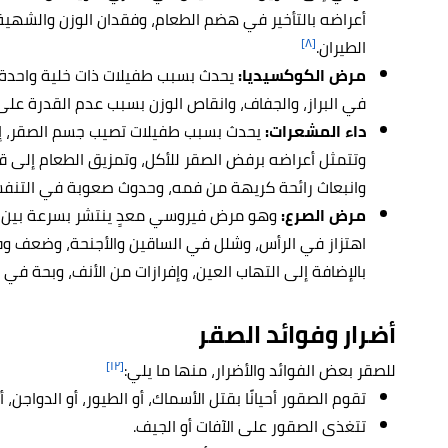
أعراضه بالتأخير في هضم الطعام، وفقدان الوزن والشهية
[٨]
الطيران.
مرض الكوكسيديا:
يحدث بسبب طفيلات ذات خلية واحدة 
في البراز، والجفاف، وانقاص الوزن بسبب عدم القدرة عل
داء المشعرات:
يحدث بسبب طفيلات تصيب جسم الصقر، إذ ت
وتتمثل أعراضه برفض الصقر للأكل، وتمزيق الطعام إلى ق
وانبعاث رائحة كريهة من فمه، وحدوث صعوبة في التنفس
مرض الصرع:
وهو مرض فيروسي معدٍ ينتشر بسرعة بين الط
اهتزاز في الرأس، وشلل في الساقين والأجنحة، وضعف 
بالإضافة إلى التهاب العين، وإفرازات من الأنف، وبحة ف
أضرار وفوائد الصقر
[١٢]
للصقر بعض الفوائد والأضرار، منها ما يلي:
تقوم الصقور أحيانًا بقتل الأسماك، أو الطيور، أو الدواجن، 
تتغذى الصقور على الآفات أو الجيف.