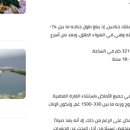
يعد الصقر من الطيور متوسطة الحجم، يمتلك جناحين، إذ يبلغ طول جناحه ما بين 74-
ريسته وهي في الهواء الطلق، ويعد من أسرع
 جميع الأماكن باستثناء القارة القطبية
الجنوبية، يبلغ متوسط طوله من 34-58 سم، في حين يتراوح وزنه ما بين 330-1500 غم، وتكون الإناث
 على الرغم من ذلك، إلا أنه يعد صيادًا
ع منخفض نسبيًا من أجل البحث عن الحشرات