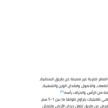
صقر لضربة غير مميتة عن طريق البندقية،
بالضعف، والخمول، وفقدان الوزن والشهية،
[٧]
مة من الرأس، وانحراف رأسه.
أو ما يسمى بدودة الفارسا، وهي طفيليات يتراوح طولها ما بين 1-5 سم،
رض عن طريق تناول ديدان الأرض، وتتمثل