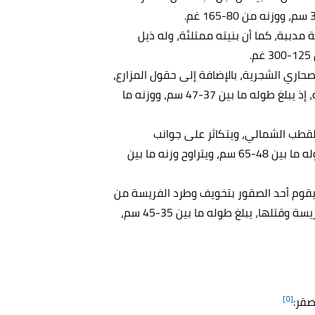
 مدببة، كما أن بنيته ممتلئة، وله ذيل
صحاري الشجرية، بالإضافة إلى حقول المزارع،
والمراعي، ويشبه كثيرًا صقر الشاهين، إلا أنه أقل وزنًا منه، إذ يبلغ طوله ما بين 37-47 سم، ووزنه ما
القطب الشمالي، ويتكاثر على جوانب
المنحدرات في المناطق النائية في ألاسكا وكندا، يبلغ طوله ما بين 48-65 سم، ويتراوح وزنه ما بين
يقوم أحد الصقور بتخويف وطرد الفريسة من
مخبأها، ويقوم الصقر الآخر بالانتظار من أجل الإمساك بالفريسة وقتلها، يبلغ طوله ما بين 35-45 سم،
[٥]
صقر: