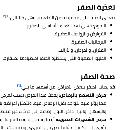
تغذية الصقر
[٢]
[١]
يتغذى الصقر على مجموعة من الأطعمة، وهي كالتالي:
اللحوم؛ فهي تعد الغذاء الأساسي للصقور.
القوارض والزواحف الصغيرة.
البرمائيات الصغيرة.
الفئران، والجرذان، والأرانب.
الطيور الصغيرة التي يستطيع الصقر اصطيادها بمنقاره.
صحة الصقر
[٦]
قد يصاب الصقر ببعض الأمراض، من أهمها ما يلي:
مرض التسمم بالرصاص:
يحدث هذا المرض بسبب تعرض ال
مما يؤثر عليه لتواجد بقايا الرصاص فيه، وتتمثل أعراضه 
والإسهال، والبراز داكن اللون، إضافة إلى حركات غير منتظ
مرض الشعيرات الدموية:
تؤدي إلى تكوين غشاء أبيض في المريء، وينتقل هذا الم