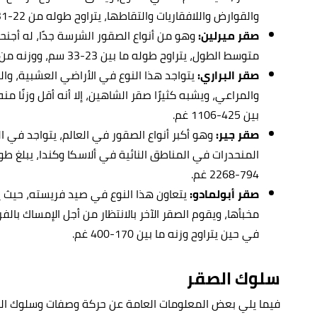
والقوارض واللافقاريات والتقاطها، يتراوح طوله من 22-31 سم، ووزنه من 80-165 غم.
صقر ميرلين:
وهو من أنواع الصقور الشرسة جدًا، له أجنحة
متوسط الطول، يتراوح طوله ما بين 23-33 سم، ووزنه من 125-300 غم.
صقر البراري:
يتواجد هذا النوع في الأراضي العشبية، وال
بين 425-1106 غم.
صقر جير:
وهو أكبر أنواع الصقور في العالم، يتواجد في 
794-2268 غم.
صقر أبولمادو:
يتعاون هذا النوع في صيد فريسته، حيث 
في حين يتراوح وزنه ما بين 170-400 غم.
سلوك الصقر
فيما يلي بعض المعلومات العامة عن حركة وصفات وسلوك ال