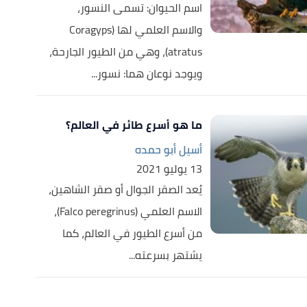
اسم الحيوان: تسمى النسور،
والاسم العلمي لها (Coragyps
atratus)، وهي من الطيور الجارحة،
ويوجد نوعان هما: نسور...
ما هو أسرع طائر في العالم؟
أسيل أبو حمده
13 يوليو 2021
يُعد الصقر الجوال أو صقر الشاهين،
الاسم العلمي (Falco peregrinus)،
من أسرع الطيور في العالم، كما
يشتهر بسرعته...