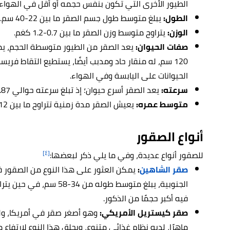
الطيور الأخرى التي تكون بنفس حجمه أو أقل في الهواء.
الطول:
يبلغ متوسط طول جسم الصقر ما بين 22-40 سم.
الوزن:
يتراوح متوسط وزن الصقر ما بين 0.7-1.2 كغم.
صفات الحيوان:
120 سم، له منقار حاد ومدبب أيضًا، يستطيع التقاط ف
الحيوانات على اليابسة وفي الهواء.
سرعته:
يعد الصقر أسرع حيوان؛ إذ تبلغ سرعته حوالي 321.87 كم في الساعة.
متوسط عمره:
يعيش الصقر مدة زمنية تتراوح ما بين 12-18 سنة.
أنواع الصقور
[٤]
للصقور أنواع عديدة، وفي ما يلي ذكر لبعضها:
صقر الشاهين
:
يمكن العثور على هذا النوع من الصقور في
فيه أكبر حجمًا من الذكور.
صقر كيستريل الأمريكي:
وهو أصغر صقر في أمريكا، ولكن
ماهرًا، لديه نظام غذائي متنوع، ويحلق هذا النوع لارتفا