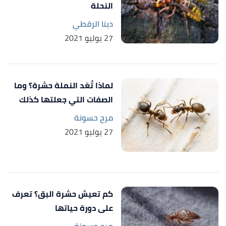
النحلة
cdc
, 17/9/2020, Retrieved 4/7/2021. Edited.
دينا الرقطي
Hansa D. Bhargava, MD (21/8/2020),
"Lice
↑
27 يوليو 2021
Treatment"
,
webmd
, Retrieved 4/7/2021. Edited.
لماذا تُعَد النملة حشرة؟ وما
الصفات التي جعلتها كذلك
مرح حسونة
27 يوليو 2021
كم تعيش حشرة البق؟ تعرف
على دورة حياتها
مرح حسونة