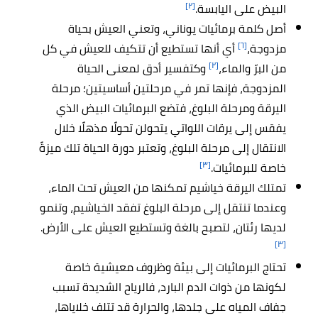
[٢]
البيض على اليابسة.
أصل كلمة برمائيات يوناني، وتعني العيش بحياة
[٦]
مزدوجة،
أي أنها تستطيع أن تتكيف للعيش في كل
[٢]
من البرّ والماء،
وكتفسير أدق لمعنى الحياة
المزدوجة، فإنها تمر في مرحلتين أساسيتين؛ مرحلة
اليرقة ومرحلة البلوغ، فتضع البرمائيات البيض الذي
يفقس إلى يرقات اللواتي يتحولن تحولًا مذهلًا خلال
الانتقال إلى مرحلة البلوغ، وتعتبر دورة الحياة تلك ميزةً
[٣]
خاصة للبرمائيات.
تمتلك اليرقة خياشيم تمكنها من العيش تحت الماء،
وعندما تنتقل إلى مرحلة البلوغ تفقد الخياشيم، وتنمو
لديها رئتان، لتصبح بالغة وتستطيع العيش على الأرض.
[٣]
تحتاج البرمائيات إلى بيئة وظروف معيشية خاصة
لكونها من ذوات الدم البارد، فالرياح الشديدة تسبب
جفاف المياه على جلدها، والحرارة قد تتلف خلاياها،