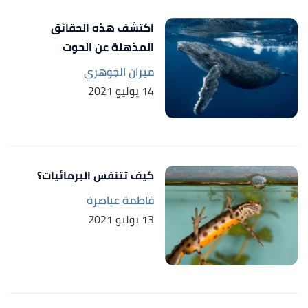
Naomi Millburn,
"WHY DO AMPHIBIANS HAVE
↑
THIN & MOIST SKIN?"
,
animals.mom
, Retrieved
اكتشف هذه الحقائق
11/4/2021. Edited.
المذهلة عن الحوت
ميران الجوهري
14 يوليو 2021
كيف تتنفس البرمائيات؟
فاطمة عياصرة
13 يوليو 2021