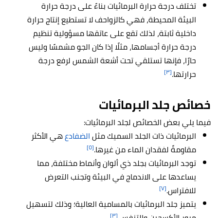
تختلف درجة حرارة البرمائيات بناءً على درجة حرارة
البيئة المحيطة، فهي كالزواحف لا تستطيع إنتاج حرارة
داخلية ثابتة، لذلك تقع على عاتقها مسؤولية تنظيم
درجة حرارة أجسامها، مثلًا إذا كان الجو مشمسًا وليس
حارًا، فإنها تستلقي تحت أشعة الشمس لرفع درجة
[٣]
حرارتها.
خصائص جلد البرمائيات
فيما يلي بعض الخصائص لجلد البرمائيات:
البرمائيات ذات الجلد السميك مثل
الضفادع
هي الأكثر
[٥]
مقاومةً لفقدان الماء من غيرها.
توجد البرمائيات بجلد ذي ألوان وأنماط مختلفة، مما
يساعدها على الاندماج في البيئة وتجنب التعرض
[٧]
للافتراس.
يتميز جلد البرمائيات بالمسامية العالية؛ وذلك لتسهيل
[٣]
مرور الأكسجين والتنفس.