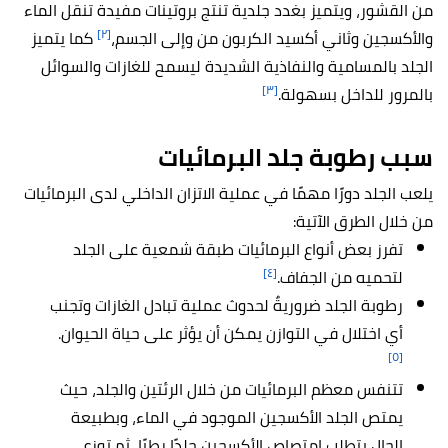
من القشور، ويتميز بغدد جلدية تنتج بروتينات مفيدة تنقل الماء
[٢]
والأكسجين وثاني أكسيد الكربون من وإلى الجسم،
كما يتميز
الجلد بالمسامية والنفاذية الشديدة ليسمح للغازات والسوائل
[٣]
بالمرور للداخل بسهولة.
سبب رطوبة جلد البرمائيات
يلعب الجلد دورًا مهمًا في عملية الاتزان الداخلي لدى البرمائيات
من خلال الطرق الآتية:
تفرز بعض أنواع البرمائيات طبقة شمعية على الجلد
[٤]
لتحميه من الجفاف.
رطوبة الجلد ضروريةٌ لحدوث عملية تبادل الغازات وتجنب
أي اختلال في التوازن يمكن أن يؤثر على حياة الحيوان.
[٥]
تتنفس معظم البرمائيات من خلال الرئتين والجلد، حيث
يمتص الجلد الأكسجين الموجود في الماء، وبطبيعة
الحال يتطلب امتصاص الأكسجين جلدًا رطبًا، ثم توزع