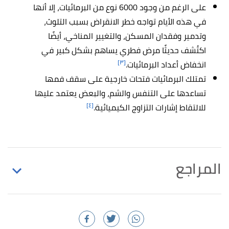
على الرغم من وجود 6000 نوع من البرمائيات، إلا أنها
في هذه الأيام تواجه خطر الانقراض بسبب التلوث،
وتدمير وفقدان المسكن، والتغيير المناخي، أيضًا
اكتُشف حديثًا مرض فطري يساهم بشكل كبير في
[٣]
انخفاض أعداد البرمائيات.
تمتلك البرمائيات فتحات خارجية على سقف فمها
تساعدها على التنفس والشم، والبعض يعتمد عليها
[٤]
للالتقاط إشارات التزاوج الكيميائية.
المراجع
أ
ب
,
nationalgeographic
,
"About Amphibians"
^
Retrieved 11/4/2021. Edited.