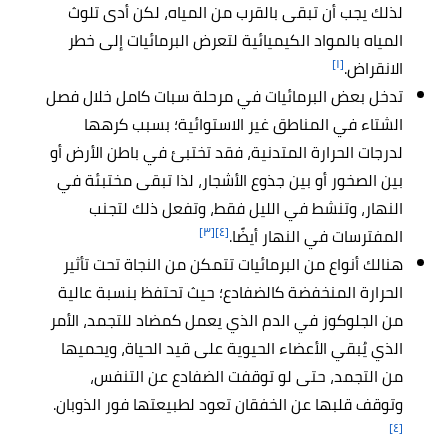
لذلك يجب أن تبقى بالقرب من المياه، لكن أدى تلوث
المياه بالمواد الكيميائية لتعرض البرمائيات إلى خطر
[١]
الانقراض.
تدخل بعض البرمائيات في مرحلة سبات كامل خلال فصل
الشتاء في المناطق غير الاستوائية؛ بسبب كرهها
لدرجات الحرارة المتدنية، فقد تختبئ في باطن الأرض أو
بين الصخور أو بين جذوع الأشجار، لذا تبقى مختبئة في
النهار، وتنشط في الليل فقط، وتفعل ذلك لتجنب
[٣]
[٤]
المفترسات في النهار أيضًا.
هنالك أنواع من البرمائيات تتمكن من النجاة تحت تأثير
الحرارة المنخفضة كالضفادع؛ حيث تحتفظ بنسبة عالية
من الجلوكوز في الدم الذي يعمل كمضاد للتجمد، الأمر
الذي يُبقي الأعضاء الحيوية على قيد الحياة، ويحميها
من التجمد، حتى لو توقفت الضفادع عن التنفس،
وتوقف قلبها عن الخفقان تعود لطبيعتها فور الذوبان.
[٤]