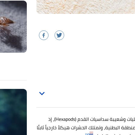
من الحيوانات اللافقارية التي تتبع لشعبة المفصليات وشعيبة سداسيات القدم (Hexapods)، إذ
قة البطنية، وتمتلك الحشرات هيكلاً خارجياً ثابتًا
[٢]
[١]