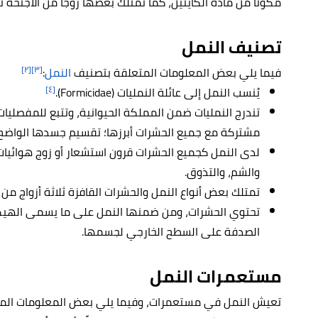
مكونًا من مادة الكايتين، كما تمتلك بعضها زوجاً من الأجنحة 
تصنيف النمل
[٢]
[٣]
فيما يلي بعض المعلومات المتعلقة بتصنيف
النمل
:
[٤]
يُنسب النمل إلى عائلة النمليات (Formicidae).
تندرج النمليات ضمن المملكة الحيوانية، وتتبع للمفصليا
مشتركة مع جميع الحشرات أبرزها؛ تقسيم جسدها الواضح إل
لدى النمل كجميع الحشرات قرون استشعار أو زوج هوائي
والشم، والتذوق.
تمتلك بعض أنواع النمل والحشرات القافزة ثلاثة أزواج من
تحتوي الحشرات، ومن ضمنها النمل على ما يسمى الهيكل
الصدفة على السطح الخارجي لجسمها.
مستعمرات النمل
تعيش النمل في مستعمرات، وفيما يلي بعض المعلومات المت