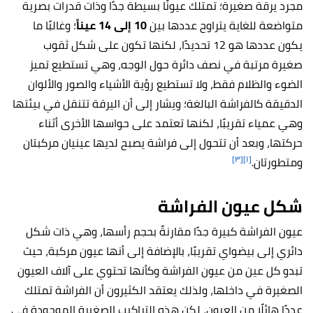
مجرد يرقة صغيرة؛ تمتلك عيونًا بسيطة جدًا وذات قدرات بصرية
متواضعة للغاية يتراوح عددها بين
10 إلى 14 عيناً
؛ وغالبًا ما
يكون عددها هو 12 تحديدًا، لكنها تكون على شكل ثقوب
صغيرة مرتبة في نصف دائرة حول الوجه، وهي تستطيع تميز
الضوء والظلام فقط، ولا تستطيع رؤية الأشياء والصور والألوان
الدقيقة كالفراشة البالغة؛ ويشار إلى أن اليرقة تتنقل في بيئتها
وهي عمياء تقريبًا، لكنها تعتمد على حواسها الأخرى أثناء
حركتها، وبعد أن تتحول إلى فراشة يصبح لديها عينيان مركبتان
[٣]
[١]
ومتطورتان.
شكل عيون الفراشة
عيون الفراشة كبيرة جدًا مقارنةً بحجم رأسها، وهي ذات شكل
دائري إلى بيضواي تقريبًا، بالإضافة إلى أنها عيون مركبة، حيث
تبدو كل عين من عيون الفراشة وكأنها تحتوي على آلاف العيون
الصغيرة في داخلها، ولذلك يعتقد الكثيرون أن الفراشة تمتلك
عددًا هائلًا من العيون، لكن هذه التراكيب الصغيرة الموجودة في