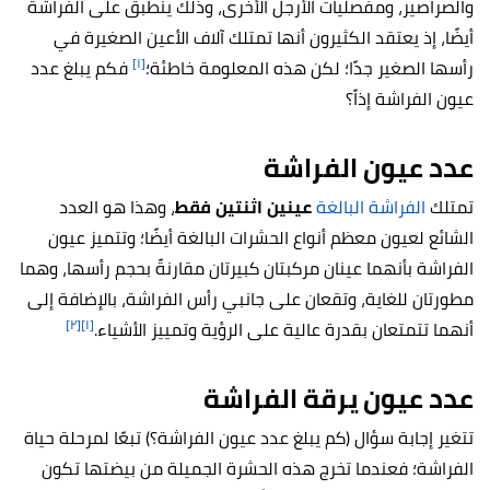
والصراصير، ومفصليات الأرجل الأخرى، وذلك ينطبق على الفراشة
أيضًا، إذ يعتقد الكثيرون أنها تمتلك آلاف الأعين الصغيرة في
[١]
رأسها الصغير جدًا؛ لكن هذه المعلومة خاطئة؛
فكم يبلغ عدد
عيون الفراشة إذاً؟
عدد عيون الفراشة
تمتلك
الفراشة البالغة
عينين اثنتين فقط
،
وهذا هو العدد
الشائع لعيون معظم أنواع الحشرات البالغة أيضًا؛ وتتميز عيون
الفراشة بأنهما عينان مركبتان كبيرتان مقارنةً بحجم رأسها، وهما
مطورتان للغاية، وتقعان على جانبي رأس الفراشة، بالإضافة إلى
[٢]
[١]
أنهما تتمتعان بقدرة عالية على الرؤية وتمييز الأشياء.
عدد عيون يرقة الفراشة
تتغير إجابة سؤال (كم يبلغ عدد عيون الفراشة؟) تبعًا لمرحلة حياة
الفراشة؛ فعندما تخرج هذه الحشرة الجميلة من بيضتها تكون