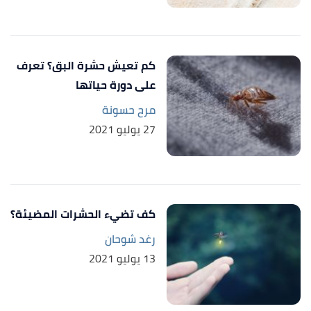
,
Ehrlich
, Retrieved 13/02/2021.
"Fleas diseas "
↑
Edited.
كم تعيش حشرة البق؟ تعرف
,
petshed
, Retrieved 13/02/2021.
"fleas life cycle "
↑
على دورة حياتها
Edited.
مرح حسونة
,
petshed
, Retrieved
"flea breeding conditions "
↑
27 يوليو 2021
13/02/2021. Edited.
,
petshed
, Retrieved 13/02/2021.
"do fleas sleep"
↑
Edited.
كف تضيء الحشرات المضيئة؟
رغد شوحان
13 يوليو 2021