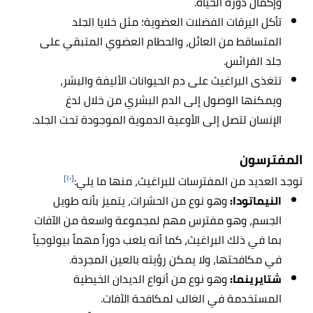
وإكمال دورة الحياة.
تأكل اليرقات الفضلات العضوية؛ مثل خلايا الجلد
المتساقط من العائل، والحطام العضوي المتبقي على
جلد الفرائس.
تتغذى البراغيث على دم الحيوانات الأليفة والبشر،
ويمكنها الوصول إلى الدم البشري من خلال لدغ
الإنسان لتصل إلى الأوعية الدموية الموجودة تحت الجلد.
المفترسون
[١٠]
توجد العديد من المفترسات للبراغيث، منها ما يلي:
النيماتودا:
وهو نوع من الحشرات، يتميز بأنه طويل
الجسم، وهو مفترس مهم لمجموعة واسعة من الآفات
بما في ذلك البراغيث، كما أنه يلعب دوراً مهماً بيولوجياً
في مكافحتها، ولا يمكن رؤيته بالعين المجردة.
شتايرينما:
وهو نوع من أنواع الديدان الخيطية
المستخدمة في الغالب لمكافحة الآفات.