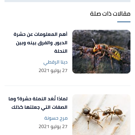
13/02/2021. Edited.
مقالات ذات صلة
,
Howmed
, Retrieved 13/02/2021.
"Habits of flea "
↑
Edited.
أهم المعلومات عن حشرة
,
insectop
,
"How many species of fleas are there "
↑
الدبور، والفرق بينه وبين
Retrieved 13/02/2021. Edited.
النحلة
,
petmed
, Retrieved
"facts about fleas "
↑
دينا الرقطي
24/02/2021. Edited.
27 يوليو 2021
,
ehrilch
, Retrieved
"do fleas bite human ?"
↑
13/02/2021. Edited.
لماذا تُعَد النملة حشرة؟ وما
,
pestseek
, Retrieved
"what do fleas eat ?"
↑
الصفات التي جعلتها كذلك
13/02/2021. Edited.
مرح حسونة
,
insectop
, Retrieved
"what insects eat fleas ?"
↑
27 يوليو 2021
13/02/2021. Edited.