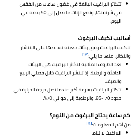
تتكاثر البراغيث البالغة في غضون ساعات من الفقس
في شرنقتها، وتضع الإناث ما يصل إلى 50 بيضة في
اليوم.
أساليب تكيف البرغوث
تتكيف البراغيث وفق بيئات معينة تساعدها على الانتشار
[١٣]
والتكاثر، منها ما يلي:
تعد الظروف المثالية لتكاثر البراغيث هي البيئات
الدافئة والرطبة، إذ تنتشر البراغيث خلال فصلي الربيع
والصيف.
تتكاثر البراغيث بسرعة أكبر عندما تصل درجة الحرارة في
حدود 70 -85، والرطوبة إلى حوالي 70%.
كم ساعة يحتاج البرغوث من النوم؟
[١٤]
من أهم المعلومات:
البراغيث لا تنام.