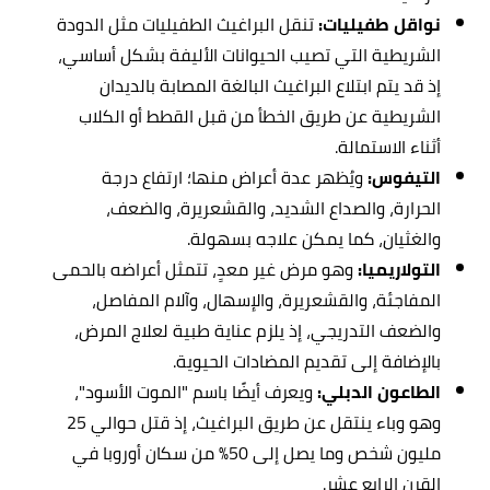
نواقل طفيليات:
تنقل البراغيث الطفيليات مثل الدودة
الشريطية التي تصيب الحيوانات الأليفة بشكل أساسي،
إذ قد يتم ابتلاع البراغيث البالغة المصابة بالديدان
الشريطية عن طريق الخطأ من قبل القطط أو الكلاب
أثناء الاستمالة.
التيفوس:
ويُظهر عدة أعراض منها؛ ارتفاع درجة
الحرارة، والصداع الشديد، والقشعريرة، والضعف،
والغثيان، كما يمكن علاجه بسهولة.
التولاريميا:
وهو مرض غير معدٍ، تتمثل أعراضه بالحمى
المفاجئة، والقشعريرة، والإسهال، وآلام المفاصل،
والضعف التدريجي، إذ يلزم عناية طبية لعلاج المرض،
بالإضافة إلى تقديم المضادات الحيوية.
الطاعون الدبلي:
ويعرف أيضًا باسم "الموت الأسود"،
وهو وباء ينتقل عن طريق البراغيث، إذ قتل حوالي 25
مليون شخص وما يصل إلى 50% من سكان أوروبا في
القرن الرابع عشر.