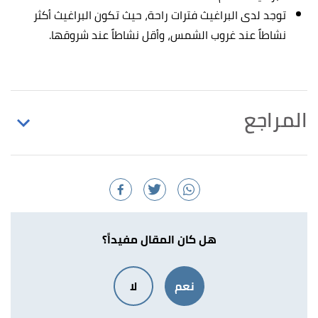
توجد لدى البراغيث فترات راحة، حيث تكون البراغيث أكثر
نشاطاً عند غروب الشمس، وأقل نشاطاً عند شروقها.
المراجع
,
Aepma
, Retrieved 13/02/2021. Edited.
"Brief"
↑
,
mednet
, Retrieved 13/02/2021.
"Natural History "
↑
Edited.
هل كان المقال مفيداً؟
,
fleascience
,
" ?How much do fleas weigh "
↑
Retrieved 13/02/2021. Edited.
نعم
لا
,
howmed
, Retrieved
"Flea characterisitics"
↑