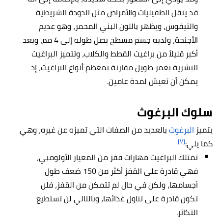
قد ينقل الطفيليات والأمراض مثل الدودة الشريطية
والتيفوس، ويظهر باللون البني المحمر، وهو عديم
الأجنحة، ولديه جسم مسطح يصل طوله إلى 4 مم، ويعد
أكبر قليلاً من براغيث القطط والكلاب، وتتميز البراغيث
البشرية بعمر طويل مقارنة بمعظم أنواع البراغيث، إذ
يمكن أن تعيش لمدة عامين.
سلوك
البرغوث
يتميز
البرغوث
بالعديد من الصفات التي تميزه عن غيره، وهي
[٧]
كما يلي:
تمتلك البراغيث مهارات قفز من المعيار الأولومبي،
فهي قادرة على القفز أكثر من 150 ضعف طول
أجسامها، ولكن في حال لم تتمكن من القفز، فلن
تكون قادرة على تناول غذائها، وبالتالي لن تستطيع
التكاثر.