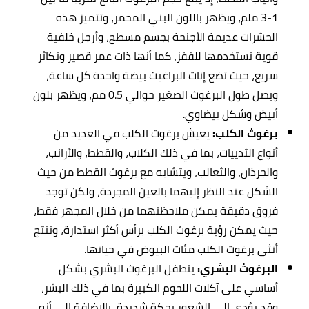
1-3 ملم، ويظهر باللون البني المحمر، وتتميز هذه
الحشرات عديمة الأجنحة بجسم مسطح، وأرجل خلفية
قوية تستخدمها للقفز، كما أنها ذات عمر قصير وتكاثر
سريع، حيث تضع إناث البراغيث بيضة واحدة كل ساعة،
ويصل طول البرغوث الصغير حوالي 0.5 مم، ويظهر بلون
أبيض وشكل بيضاوي.
برغوث الكلب:
يعيش برغوث الكلب في العديد من
أنواع الثدييات، بما في ذلك الكلاب، والقطط، والأرانب،
والجرذان، والثعالب، ويتشابه مع برغوث القطط من حيث
الشكل عند النظر إليهما بالعين المجردة، ولكن توجد
فروق دقيقة يمكن ملاحظتهما من خلال المجهر فقط،
حيث يمكن رؤية برغوث الكلب برأس أكثر استدارة، وتنتج
أنثى برغوث الكلب مئات البيوض في حياتها.
البرغوث البشري:
يتطفل البرغوث البشري بشكل
أساسي على آكلات اللحوم الكبيرة بما في ذلك البشر،
وقد يؤدي إلى الشعور بحكة شديدة، بالإضافة إلى أنه