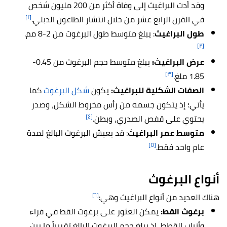
وقد أدت البراغيث إلى وفاة أكثر من 200 مليون شخص
[١]
في القرن الرابع عشر من خلال انتشار الطاعون الدبلي.
طول البراغيث
: يبلغ متوسط طول البرغوث من 2-8 مم.
[٢]
عرض البراغيث:
يبلغ متوسط حجم البرغوث من 0.45-
[٣]
1.85 ملغ.
الصفات الشكلية للبراغيث:
يكون
شكل البرغوث
كما
يأتي؛ إذ يتكون جسمه من رأس مخروط الشكل، وصدر
[٤]
يحتوي على قفص الصدري، وبطن.
متوسط عمر البراغيث
: قد يعيش البرغوث البالغ لمدة
[٥]
عام واحد فقط.
أنواع البرغوث
[٦]
هناك العديد من أنواع البراغيث وهي:
برغوث القط:
يمكن العثور على برغوث القط في فراء
وأنياب القطط، إذ يبلغ حجم البرغوث البالغ تقريباً ما بين