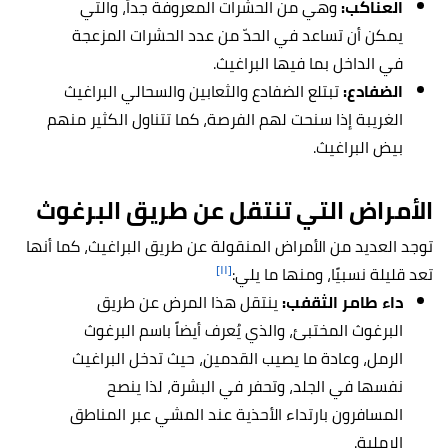
العناكب:
وهي من الحشرات المعروفة جداً، والتي
يمكن أن تساعد في الحدّ من عدد الحشرات المزعجة
في الداخل بما فيها البراغيث.
الضفادع:
تبتلع الضفادع والثعابين والسحالي البراغيث
الغريبة إذا سنحت لهم الفرصة، كما تتناول الكثير منهم
بيض البراغيث.
الأمراض التي تنتقل عن طريق البرغوث
توجد العديد من الأمراض المنقولة عن طريق البراغيث، كما أنها
[١١]
تعد قليلة نسبيًا، ومنها ما يلي:
داء طامر الثقفب:
ينتقل هذا المرض عن طريق
البرغوث المختبئ، والذي يُعرف أيضاً باسم البرغوث
الرمل، وعادة ما يصيب القدمين، حيث تدخل البراغيث
نفسها في الجلد، وتحفر في البشرة، لذا ينصح
المسافرون بارتداء الأحذية عند المشي عبر المناطق
الرملية.