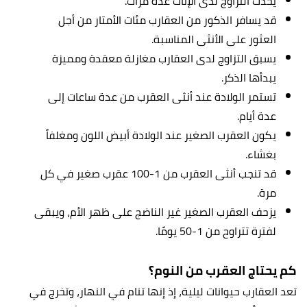
يحدث التزاوج لدى الإناث عدة مرات.
قد يسافر الذكور من العقارب مئات الأمتار من أجل
العثور على الأنثى المناسبة.
يسبق التزاوج لدى العقارب مغازلة معقدة ومميزة
يبدأها الذكر.
تستمر الولادة عند أنثى العقرب من عدة ساعات إلى
عدة أيام.
يكون العقرب الصغير عند الولادة أبيض اللون ومغلفاً
بغشاء.
قد تنجب أنثى العقرب من 1-100 عقرب صغير في كل
مرة.
يزحف العقرب الصغير غير الناضج على ظهر الأم، ويبقى
لفترة تتراوح من 1-50 يومًا.
كم يحتاج العقرب من النوم؟
تعد العقارب حيوانات ليلية، إذ إنها تنام في النهار، وتخرج في