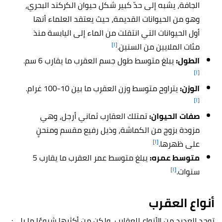
الجافة، يشبه إلى حدّ كبير شكل حيوان الكركند البحري،
وهو من الحيوانات القديمة، حيث يعتقد العلماء أنها
أول الحيوانات التي انتقلت من الماء إلى اليابسة منذ
[١]
مئات الملايين من السنين.
الطول:
يبلغ متوسط طول جسم العقرب ما يقارب 6 سم.
[١]
الوزن:
يتراوح متوسط وزن العقرب ما بين 10-100 غرام.
[١]
صفات الحيوان:
تمتلك العقارب ثماني أرجل، وهي
مزودة بزوج من الكماشة، وذيل رفيع مقسم ومنحنٍ
[١]
على ظهرها.
متوسط عمره:
يبلغ متوسط عمر العقرب ما يقارب 5
[١]
سنوات.
أنواع العقرب
توجد العديد من الأنواع للعقارب، ولكن من أكثرها شيوعًا ما يلي: