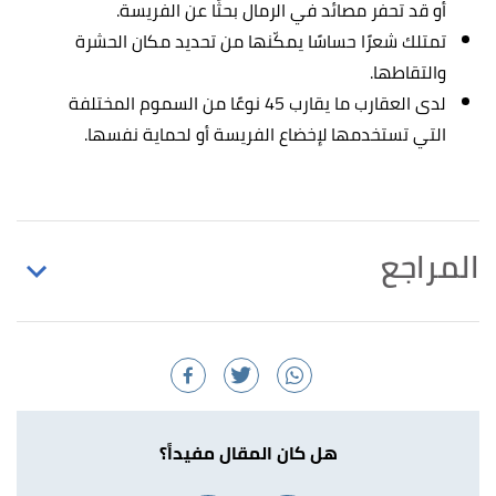
أو قد تحفر مصائد في الرمال بحثًا عن الفريسة.
تمتلك شعرًا حساسًا يمكّنها من تحديد مكان الحشرة
والتقاطها.
لدى العقارب ما يقارب 45 نوعًا من السموم المختلفة
التي تستخدمها لإخضاع الفريسة أو لحماية نفسها.
المراجع
أ
ب
ت
ث
ج
,
natgeokids
,
"SCORPION FACTS!"
^
Retrieved 21/2/2021. Edited.
,
scorpionworlds
, Retrieved
"Scorpion Species"
↑
22/2/2021. Edited.
هل كان المقال مفيداً؟