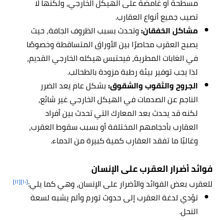
مسطحة أو غامضة على الهيكل الخارجي، ولكنها لا
تصيب جميع أنواع العقارب.
مشاكل الخفقان:
وتحدث بسبب الظروف الجافة، حيث
يصبح العقرب محاصرًا بين الأوراق المتساقطة وخصوصًا
في الغابات المطرية، فيحتبس هيكله الخارجي القديم،
لذا يجب توفير بيئة رطبة مزودة بالطحالب.
الجروح والثقوب والشقوق:
بشكل عام يعد الضرر
الناجم عن الصدمات في الهيكل الخارجي غير شائع،
لكنه قد يحدث بعد المعارك التي تحدث بين أفراد
العقارب بأحجامهم المختلفة أو بسبب سقوط العقرب،
وغالبًا ما تفقد العقارب كمية كبيرة من الدماء.
فوائد أضرار العقرب على الإنسان
[١١]
[١٠]
للعقرب بعض الفوائد والأضرار على الإنسان، وهي كما يلي:
تؤدي لدغة العقرب إلى حدوث تورم وألم يشبه لسعة
النحل.