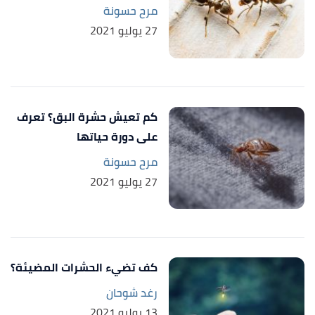
مرح حسونة
,
"Treating Sick and Injured Emperor Scorpions"
↑
27 يوليو 2021
blogs.thatpetplace
, Retrieved 22/2/2021. Edited.
,
orkin
, Retrieved
"Scorpion Human Interaction"
↑
22/2/2021. Edited.
كم تعيش حشرة البق؟ تعرف
,
"Health benefits of scorpion venom"
↑
على دورة حياتها
podcasts.ufhealth
, Retrieved 22/2/2021. Edited.
مرح حسونة
,
britannica
, Retrieved 22/2/2021.
"Scorpion"
↑
27 يوليو 2021
Edited.
,
ducksters
, Retrieved 22/2/2021.
"Scorpions"
↑
Edited.
كف تضيء الحشرات المضيئة؟
,
animals.sandiegozoo
, Retrieved
"Scorpion"
↑
رغد شوحان
22/2/2021. Edited.
13 يوليو 2021