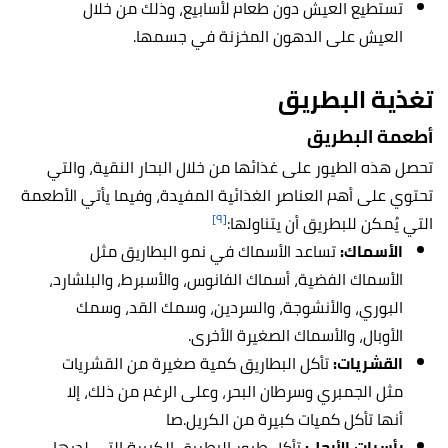
تستطيع العيش دون طعام لأسابيع، وذلك من خلال
العيش على الدهون المخزنة في جسمها.
تغذية
البطريق
أطعمة
البطريق
تحصل هذه الطيور على غذائها من خلال البحار النقية، والتي
تحتوي على أهم العناصر الغذائية المفيدة، وفيما يأتي الأطعمة
[٩]
التي يُمكن للبطريق أن يتناولها:
الأسماك:
تساعد الأسماك في نمو البطاريق مثل
الأسماك الفضية، أسماك الفانوس، والأسبرط، والبلشارد،
البوري، والأنشوجة، والسردين، وسمك القد، وسمك
الأوبال، والأسماك الصغيرة الأخرى.
القشريات:
تأكل البطاريق كمية صغيرة من القشريات
مثل الجمبري وسرطان البحر، وعلى الرغم من ذلك، إلا
أنها تأكل كميات كبيرة من الكريل.صا
رأسيات الأرجل:
تأكل طيور البطريق الكبيرة التي لديها