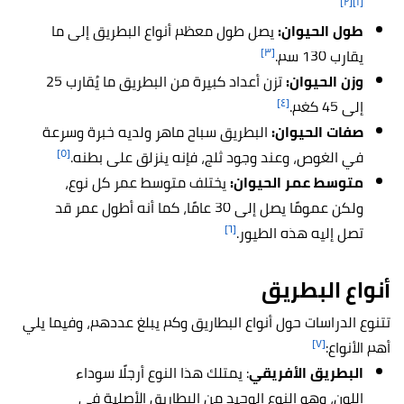
[٢]
[١]
طول الحيوان
:
يصل طول معظم أنواع البطريق إلى ما
[٣]
يقارب
130 سم.
وزن الحيوان
:
تزن أعداد كبيرة من البطريق ما يُقارب
25
[٤]
إلى 45 كغم.
صفات الحيوان:
البطريق سباح ماهر ولديه خبرة وسرعة
[٥]
في الغوص، وعند وجود ثلج، فإنه ينزلق على بطنه.
متوسط عمر الحيوان
:
يختلف متوسط عمر كل نوع،
ولكن عمومًا يصل إلى 30 عامًا، كما أنه أطول عمر قد
[٦]
تصل إليه هذه الطيور.
أنواع
البطريق
تتنوع الدراسات حول أنواع البطاريق وكم يبلغ عددهم، وفيما يلي
[٧]
أهم الأنواع:
البطريق الأفريقي
: يمتلك هذا النوع أرجلًا سوداء
اللون، وهو النوع الوحيد من البطاريق الأصلية في