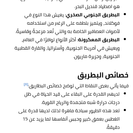
هو اصطياد قنديل البحر.
البطريق الجنوبي الصخري
: يعيش هذا النوع في
فوكلاند، ويتميز بلطفه على الرغم من استخدامه
لأصوات العصافير الخاصة به والتي تُعد مزعجةً وقاسيةً.
البطريق المعكرونة
: أكثر الأنواع توافرًا في العالم،
ويعيش في أمريكا الجنوبية، وأستراليا، والقارة القطبية
الجنوبية، وجزيرة ماريون.
خصائص
البطريق
[٨]
فيما يأتي بعض النقاط التي توضح خصائص البطاريق:
لديهم القدرة على البقاء على قيد الحياة في ظل
درجات حرارة شبه متجمدة والرياح القوية.
تعد هذه الطيور سباحة ماهرة لذلك لديها قدرة على
الغطس بعمق كبير وحبس أنفاسها لما يزيد عن 15
دقيقةً.