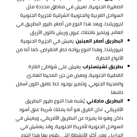
الصغيرة الجنوبية، تعيش في مناطق محددة مثل
السواحل الغربية والجنوبية الشرقية للجزيرة الجنوبية
لنيوزيلندا، ويعد هذا النوع من أصغر طيور البطريق في
العالم، ويتميز بامتلاك عيون وريش باللون الأزرق.
البطريق أصفر العينين
: يعيش في الجزيرة الجنوبية
لنيوزيلندا، وهذا النوع يواجه خطر الانقراض، كما أنه من
الأنواع الخطرة.
بطريق تشينستراب
: يعيش على شواطئ القارة
القطبية الجنوبية، وبعض من جزر المحيط الهادئ،
والمحيط الجنوبي، وتتميز بوجود خط غامق اللون أسفل
ذقنها.
البطريق ماجلاني
: يُشبه هذا النوع طيور البطريق
الأفريقي، لكن الفرق هو أنه يمتلك شريط عنق أسود
داكن وهو ما يميزه عن البطريق الأفريقي، ويعيش في
السواحل الجنوبية لأمريكا الجنوبية، وقد يعشش في
البرازيل، ومن أكثر الأنشطة التي يقوم بها هذا النوع