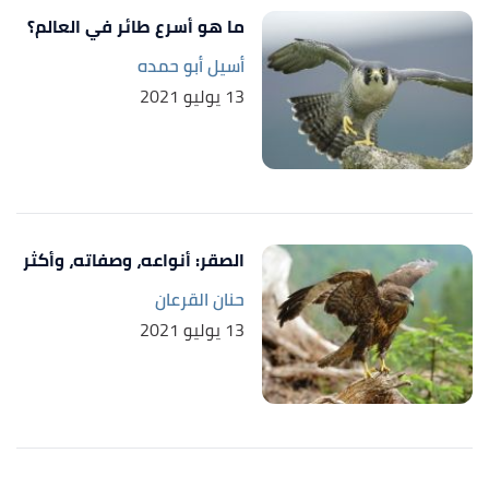
Sleep"
,
sciencing
, Retrieved 16/2/2021. Edited.
ما هو أسرع طائر في العالم؟
Saras Jessica (19/4/2018),
"?How Do Penguins
↑
أسيل أبو حمده
Sleep"
,
sciencing
, Retrieved 16/2/2021. Edited.
13 يوليو 2021
,
primaryhomeworkhelp
,
"Arctic Conditions"
↑
Retrieved 16/2/2021. Edited.
الصقر: أنواعه، وصفاته، وأكثر
حنان القرعان
13 يوليو 2021