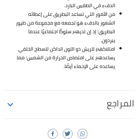
الدفء في الطقس البارد.
من الأمور التي تساعد البطريق على إعطائه
الشعور بالدفء هو تجمعه مع مجموعة من طيور
البطريق؛ إذ إن لديهم سلوكًا اجتماعيًا عندما
يبردون.
امتلاكهم للريش ذو اللون الداكن للسطح الخلفي
يساعدهم على امتصاص الحرارة من الشمس؛ مما
يساعده على الإحماء أيضًا.
المراجع
,
worldwildlife
, Retrieved 16/2/2021.
"FACTS"
↑
Edited.