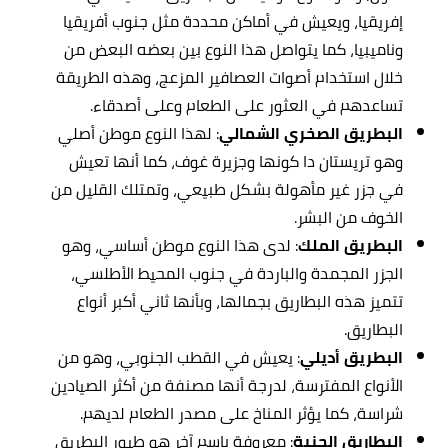
إفريقيا، ويعيش في أماكن محددة مثل جنوب أفريقيا
وناميبيا، كما يتواصل هذا النوع بين بعضه البعض من
خلال استخدام أصوات العصافير المزعج، وهذه الطريقة
تساعدهم في العثور على الطعام وعلى أصدقاء.
البطريق الصخري الشمالي
: لهذا النوع موطن أصلي
وهو تريستان دا كونها وجزيرة غوف، كما أنها تعيش
في جزر غير مأهولة بشكل طبيعي، وتمتلك القليل من
الخوف من البشر.
البطريق الملك
: لدى هذا النوع موطن أساسي، وهو
الجزر المجمدة والباردة في جنوب المحيط الأطلسي،
تتميز هذه البطاريق بجمالها، وبأنها ثاني أكبر أنواع
البطاريق.
البطريق أديلي
: يعيش في القطب الجنوبي، وهو من
الأنواع المفترسة، لدرجة أنها مصنفة من أكثر الصيادين
شراسة، كما يؤثر المناخ على مصدر الطعام لديهم.
البطاريق الجنية
: معروفة باسم آخر هو طيور البطريق